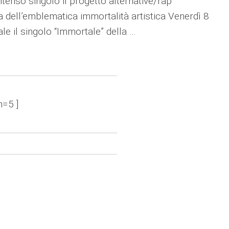
ntenso singolo il progetto alternative/rap
a dell’emblematica immortalità artistica Venerdì 8
le il singolo “Immortale” della …
n=5 ]