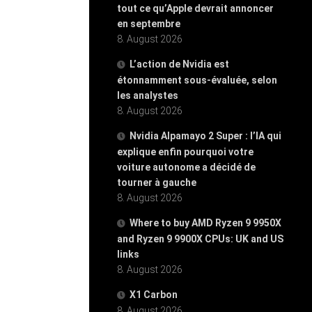
tout ce qu’Apple devrait annoncer
en septembre
8. August 2026
L’action de Nvidia est
étonnamment sous-évaluée, selon
les analystes
8. August 2026
Nvidia Alpamayo 2 Super : l’IA qui
explique enfin pourquoi votre
voiture autonome a décidé de
tourner à gauche
8. August 2026
Where to buy AMD Ryzen 9 9950X
and Ryzen 9 9900X CPUs: UK and US
links
8. August 2026
X1 Carbon
8. August 2026