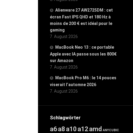
Alienware 27 AW2725DM : cet
écran Fast IPS QHD et 180 Hz à
moins de 200 € est idéal pour le
gaming
7. August 2026
MacBook Neo 13 : ce portable
Apple avec IA passe sous les 800€
sur Amazon
7. August 2026
MacBook Pro M6 : le 14 pouces
viserait l’automne 2026
7. August 2026
Schlagwörter
a6
a8
a10
a12
amd
ANYCUBIC