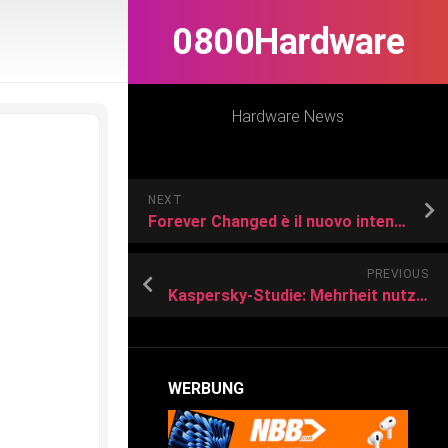
0800Hardware
Hardware News
NEXT
Forever Changed è il nuovo intenso album di Letizia Dei
PREVIOUS
Kaspersky-Studie: Mehrheit nutzt KI und IoT
WERBUNG