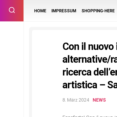
Skip
to
HOME
IMPRESSUM
SHOPPING-HERE
content
Con il nuovo 
alternative/r
ricerca dell
artistica – 
8. März 2024
NEWS