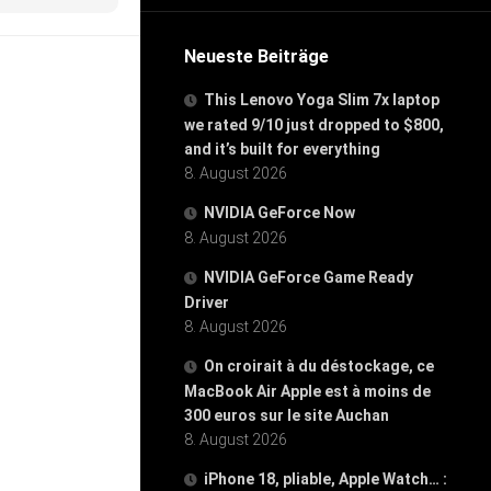
Neueste Beiträge
This Lenovo Yoga Slim 7x laptop
we rated 9/10 just dropped to $800,
and it’s built for everything
8. August 2026
NVIDIA GeForce Now
8. August 2026
NVIDIA GeForce Game Ready
Driver
8. August 2026
On croirait à du déstockage, ce
MacBook Air Apple est à moins de
300 euros sur le site Auchan
8. August 2026
iPhone 18, pliable, Apple Watch… :