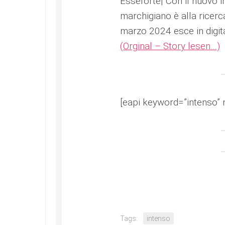
Esseforte| Con il nuovo i
marchigiano è alla ricerc
marzo 2024 esce in digita
(Orginal – Story lesen…)
[eapi keyword=”intenso” 
Tags:
intenso