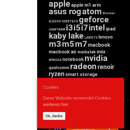
apple
apple m1
arm
asus rog
atom
Bresser
geforce
ELEGOO
GEEETECH
i3
i5
i7
intel
ipad
GIANTARM
kaby lake
lenovo
LABISTS
m3
m5
m7
macbook
macbook air
miix
mediatek
nvidia
notebook
MINGDA
radeon
renoir
qualcomm
ryzen
smart storage
tab
tablet
snapdragon
threadripper
zen
Cookies
yoga
Diese Website verwendet Cookies:
weiteres hier.
WERBUNG
Ok, danke