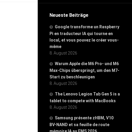
Neueste Beiträge
Google transforme un Raspberry
Pi en traducteur IA qui tourne en
local, et vous pouvez le créer vous-
même
8. August 2026
Warum Apple die M6 Pro- und M6
Max-Chips überspringt, um den M7-
Start zu beschleunigen
8. August 2026
The Lenovo Legion Tab Gen 5 is a
tablet to compete with MacBooks
8. August 2026
Samsung présente zHBM, V10
BV-NAND et sa feuille de route
mémoire IA au FMS 2026