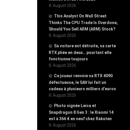
8. August 2026
This Analyst On Wall Street
Thinks The CPU Trade Is Overdone,
Should You Sell ARM (ARM) Stock?
8. August 2026
Sa voiture est détruite, sa carte
RTX pliée en deux… pourtant elle
fonctionne toujours
8. August 2026
Ce joueur renvoie sa RTX 4090
défectueuse, le SAV lui fait un
cadeau à plusieurs milliers d’euros
8. August 2026
Photo signée Leica et
Snapdragon 8 Gen 3 : le Xiaomi 14
est à 366 € en neuf chez Rakuten
8. August 2026