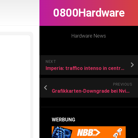
0800Hardware
Hardware News
NEXT
Imperia: traffico intenso in centro, il PD punta il dito contro il sindaco Scajola
PREVIOUS
Grafikkarten-Downgrade bei Nvidia: Beliebtes Modell muss abspecken
WERBUNG