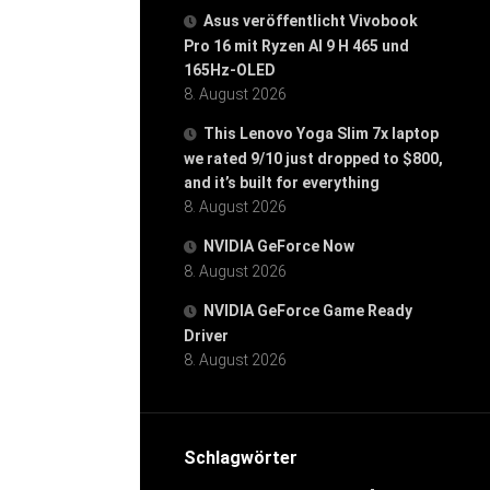
Asus veröffentlicht Vivobook
Pro 16 mit Ryzen AI 9 H 465 und
165Hz-OLED
8. August 2026
This Lenovo Yoga Slim 7x laptop
we rated 9/10 just dropped to $800,
and it’s built for everything
8. August 2026
NVIDIA GeForce Now
8. August 2026
NVIDIA GeForce Game Ready
Driver
8. August 2026
Schlagwörter