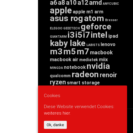
a6
a8
a10
a12
amd
ANYCUBIC
apple
apple m1
arm
asus rog
atom
Bresser
geforce
ELEGOO
GEEETECH
i3
i5
i7
intel
ipad
GIANTARM
kaby lake
lenovo
LABISTS
m3
m5
m7
macbook
macbook air
miix
mediatek
nvidia
notebook
MINGDA
radeon
renoir
qualcomm
ryzen
smart storage
tab
tablet
snapdragon
threadripper
zen
Cookies
yoga
Diese Website verwendet Cookies:
weiteres hier.
WERBUNG
Ok, danke