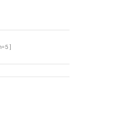
n=5 ]