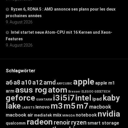
Ryzen 6, RDNA 5 : AMD annonce ses plans pour les deux
prochaines années
9. August 2026
Intel startet neue Atom-CPU mit 16 Kernen und Xeon-
Features
9. August 2026
Schlagwörter
apple
a6
a8
a10
a12
amd
apple m1
ANYCUBIC
asus rog
atom
arm
Bresser
ELEGOO
GEEETECH
geforce
i3
i5
i7
intel
kaby
ipad
GIANTARM
lake
m3
m5
m7
macbook
lenovo
LABISTS
nvidia
macbook air
miix
notebook
mediatek
MINGDA
radeon
renoir
ryzen
smart storage
qualcomm