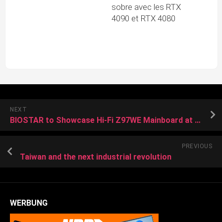
sobre avec les RTX
4090 et RTX 4080
NEXT
BIOSTAR to Showcase Hi-Fi Z97WE Mainboard at Computex 2014
PREVIOUS
Taiwan and the next industrial revolution
WERBUNG