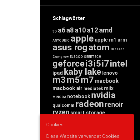
Schlagwörter
a6
a8
a10
a12
amd
3D
apple
apple m1
arm
ANYCUBIC
asus rog
atom
Bresser
Comgrow
ELEGOO
GEEETECH
geforce
i3
i5
i7
intel
kaby lake
ipad
lenovo
m3
m5
m7
macbook
macbook air
miix
mediatek
nvidia
notebook
MINGDA
radeon
renoir
qualcomm
ryzen
smart storage
tab
tablet
snapdragon
Cookies
threadripper
zen
yoga
Diese Website verwendet Cookies: