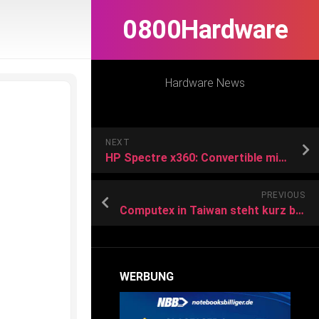
0800Hardware
Hardware News
NEXT
HP Spectre x360: Convertible mit Beauty-Modus – COMPUTER BILD
PREVIOUS
Computex in Taiwan steht kurz bevor – openPR
WERBUNG