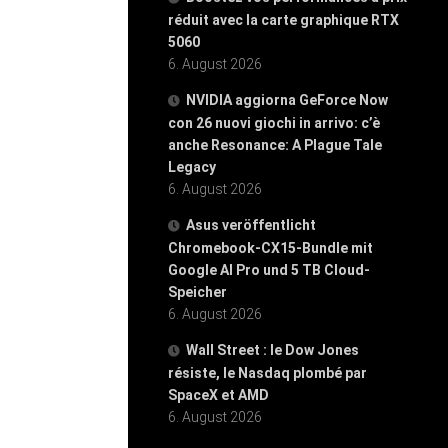
réduit avec la carte graphique RTX
5060
6. August 2026
NVIDIA aggiorna GeForce Now
con 26 nuovi giochi in arrivo: c’è
anche Resonance: A Plague Tale
Legacy
6. August 2026
Asus veröffentlicht
Chromebook-CX15-Bundle mit
Google AI Pro und 5 TB Cloud-
Speicher
6. August 2026
Wall Street : le Dow Jones
résiste, le Nasdaq plombé par
SpaceX et AMD
6. August 2026