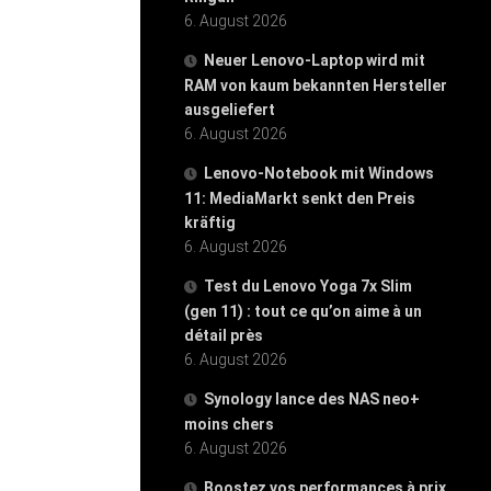
6. August 2026
Neuer Lenovo-Laptop wird mit
RAM von kaum bekannten Hersteller
ausgeliefert
6. August 2026
Lenovo-Notebook mit Windows
11: MediaMarkt senkt den Preis
kräftig
6. August 2026
Test du Lenovo Yoga 7x Slim
(gen 11) : tout ce qu’on aime à un
détail près
6. August 2026
Synology lance des NAS neo+
moins chers
6. August 2026
Boostez vos performances à prix