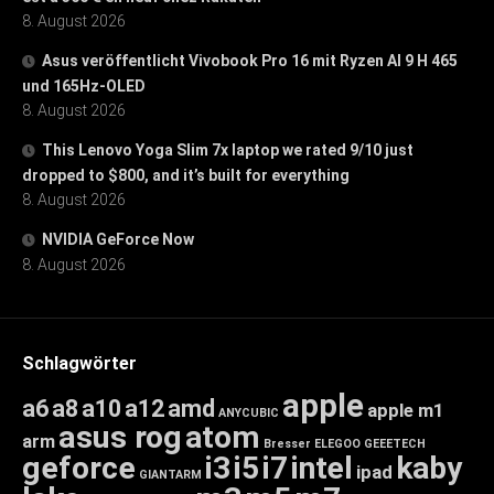
8. August 2026
Asus veröffentlicht Vivobook Pro 16 mit Ryzen AI 9 H 465
und 165Hz-OLED
8. August 2026
This Lenovo Yoga Slim 7x laptop we rated 9/10 just
dropped to $800, and it’s built for everything
8. August 2026
NVIDIA GeForce Now
8. August 2026
Schlagwörter
apple
a6
a8
a10
a12
amd
apple m1
ANYCUBIC
asus rog
atom
arm
Bresser
ELEGOO
GEEETECH
geforce
i3
i5
i7
intel
kaby
ipad
GIANTARM