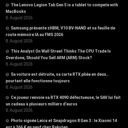
The Lenovo Legion Tab Gen 5 is a tablet to compete with
MacBooks
8. August 2026
Samsung présente zHBM, V10 BV-NAND et sa feuille de
route mémoire IA au FMS 2026
8. August 2026
This Analyst On Wall Street Thinks The CPU Trade Is
Overdone, Should You Sell ARM (ARM) Stock?
8. August 2026
Sa voiture est détruite, sa carte RTX pliée en deux…
pourtant elle fonctionne toujours
8. August 2026
Ce joueur renvoie sa RTX 4090 défectueuse, le SAV lui fait
un cadeau à plusieurs milliers d’euros
8. August 2026
Photo signée Leica et Snapdragon 8 Gen 3 : le Xiaomi 14
est à 366 € en neuf chez Rakuten