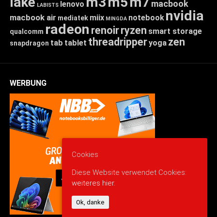
lake
m3
m5
m7
macbook
lenovo
LABISTS
nvidia
macbook air
miix
notebook
mediatek
MINGDA
radeon
renoir
ryzen
smart storage
qualcomm
threadripper
zen
tab
tablet
yoga
snapdragon
WERBUNG
Cookies
Diese Website verwendet Cookies:
weiteres hier.
Ok, danke