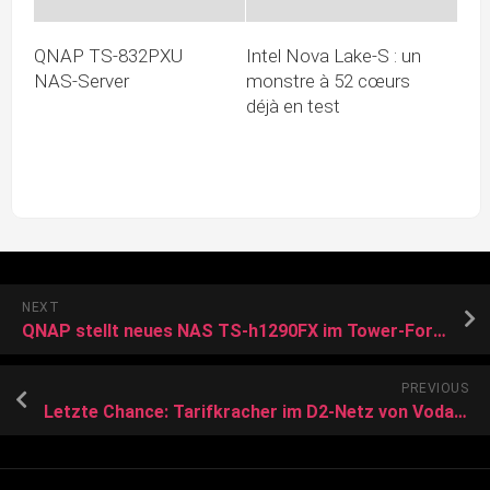
QNAP TS-832PXU
Intel Nova Lake-S : un
NAS-Server
monstre à 52 cœurs
déjà en test
NEXT
QNAP stellt neues NAS TS-h1290FX im Tower-Formfaktor vor
PREVIOUS
Letzte Chance: Tarifkracher im D2-Netz von Vodafone mit 20 GB für 10 Euro bei Klarmobil