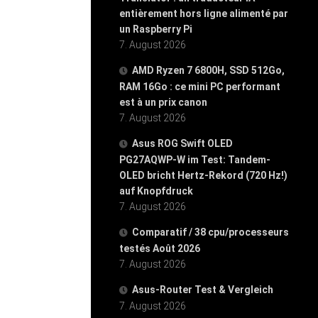
entièrement hors ligne alimenté par
un Raspberry Pi
7. August 2026
AMD Ryzen 7 6800H, SSD 512Go,
RAM 16Go : ce mini PC performant
est à un prix canon
7. August 2026
Asus ROG Swift OLED
PG27AQWP-W im Test: Tandem-
OLED bricht Hertz-Rekord (720 Hz!)
auf Knopfdruck
7. August 2026
Comparatif / 38 cpu/processeurs
testés Août 2026
7. August 2026
Asus-Router Test & Vergleich
7. August 2026