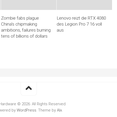
Zombie fabs plague
Lenovo reizt die RTX 4080
China’s chipmaking
des Legion Pro 7 16 voll
ambitions, failures burning
aus
tens of billions of dollars
Hardware © 2026. All Rights Reserved.
wered by
WordPress
. Theme by
Alx
.