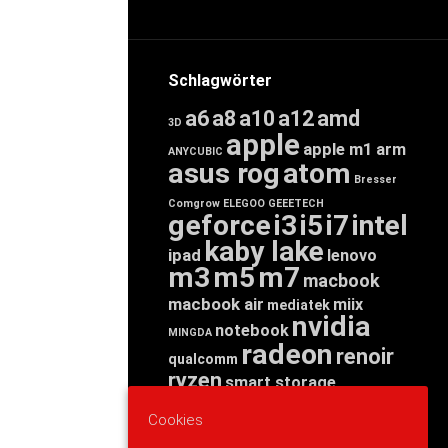
Schlagwörter
a6
a8
a10
a12
amd
3D
apple
apple m1
arm
ANYCUBIC
asus rog
atom
Bresser
Comgrow
ELEGOO
GEEETECH
geforce
i3
i5
i7
intel
kaby lake
ipad
lenovo
m3
m5
m7
macbook
macbook air
miix
mediatek
nvidia
notebook
MINGDA
radeon
renoir
qualcomm
ryzen
smart storage
tab
tablet
snapdragon
Cookies
threadripper
zen
yoga