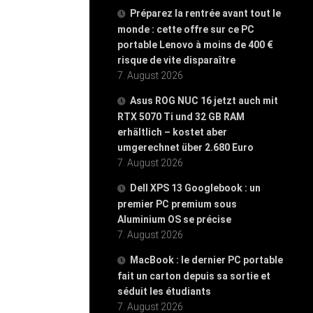
Préparez la rentrée avant tout le
monde : cette offre sur ce PC
portable Lenovo à moins de 400 €
risque de vite disparaître
7. August 2026
Asus ROG NUC 16 jetzt auch mit
RTX 5070 Ti und 32 GB RAM
erhältlich – kostet aber
umgerechnet über 2.680 Euro
7. August 2026
Dell XPS 13 Googlebook : un
premier PC premium sous
Aluminium OS se précise
7. August 2026
MacBook : le dernier PC portable
fait un carton depuis sa sortie et
séduit les étudiants
7. August 2026