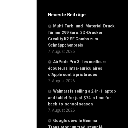
Neueste Beiträge
Multi-Farb- und -Material-Druck
für nur 299 Euro: 3D-Drucker
Creality K2 SE Combo zum
Schnäppchenpreis
7. August 2026
AirPods Pro 3 : les meilleurs
écouteurs intra-auriculaires
d’Apple sont à prix bradés
7. August 2026
Walmart is selling a 2-in-1 laptop
and tablet for just $74 in time for
back-to-school season
7. August 2026
Google dévoile Gemma
Translator : un traducteur IA