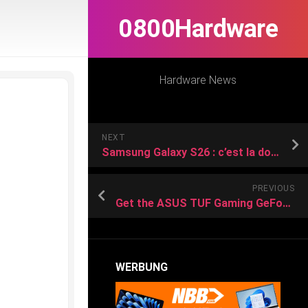
0800Hardware
Hardware News
NEXT
Samsung Galaxy S26 : c’est la douche froide pour l’Exynos 2600, les derniers benchmarks sont très décevants
PREVIOUS
Get the ASUS TUF Gaming GeForce RTX for its lowest-ever price at Amazon — save $150 right now
WERBUNG