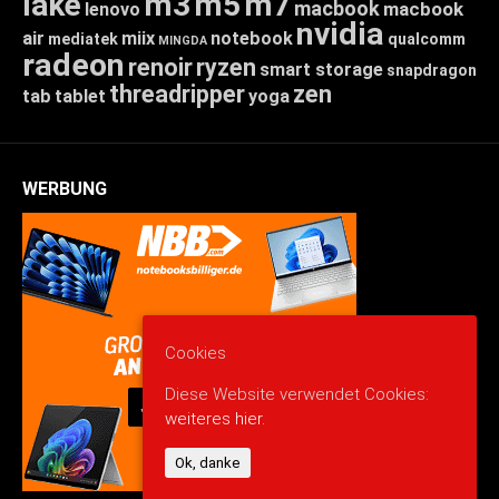
lake
m3
m5
m7
macbook
macbook
lenovo
nvidia
air
miix
notebook
mediatek
qualcomm
MINGDA
radeon
renoir
ryzen
smart storage
snapdragon
threadripper
zen
tab
tablet
yoga
WERBUNG
Cookies
Diese Website verwendet Cookies:
weiteres hier.
Ok, danke