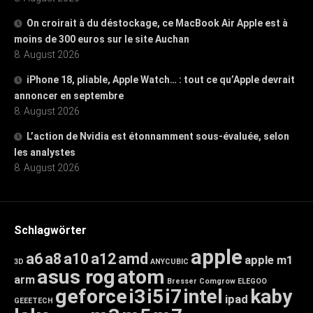
On croirait à du déstockage, ce MacBook Air Apple est à
moins de 300 euros sur le site Auchan
8. August 2026
iPhone 18, pliable, Apple Watch… : tout ce qu’Apple devrait
annoncer en septembre
8. August 2026
L’action de Nvidia est étonnamment sous-évaluée, selon
les analystes
8. August 2026
Schlagwörter
apple
a6
a8
a10
a12
amd
apple m1
3D
ANYCUBIC
asus rog
atom
arm
Bresser
Comgrow
ELEGOO
geforce
i3
i5
i7
intel
kaby
ipad
GEEETECH