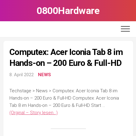
Skip
0800Hardware
to
content
Computex: Acer Iconia Tab 8 im
Hands-on – 200 Euro & Full-HD
8. April 2022
NEWS
Techstage > News > Computex: Acer Iconia Tab 8 im
Hands-on – 200 Euro & Full-HD Computex: Acer Iconia
Tab 8 im Hands-on – 200 Euro & Full-HD Start …
(Orginal – Story lesen…)