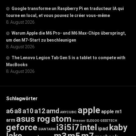
Google transforme un Raspberry Pi en traducteur IA qui
tourne en local, et vous pouvez le créer vous-même
8. August 2026
Warum Apple die M6 Pro- und M6 Max-Chips überspringt,
um den M7-Start zu beschleunigen
8. August 2026
The Lenovo Legion Tab Gen 5 is a tablet to compete with
MacBooks
8. August 2026
Schlagwörter
apple
a6
a8
a10
a12
amd
apple m1
ANYCUBIC
asus rog
atom
arm
Bresser
ELEGOO
GEEETECH
geforce
i3
i5
i7
intel
kaby
ipad
GIANTARM
lake
m3
m5
m7