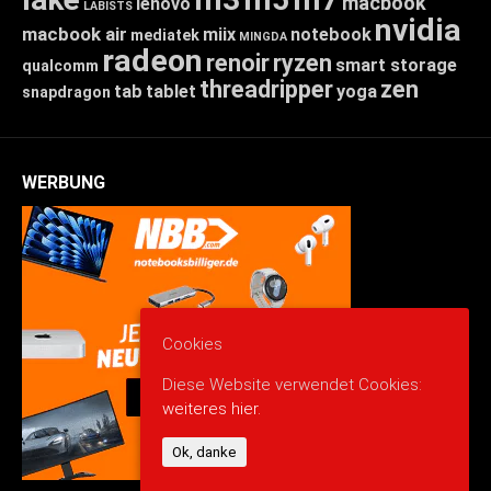
macbook
lenovo
LABISTS
nvidia
macbook air
miix
notebook
mediatek
MINGDA
radeon
renoir
ryzen
smart storage
qualcomm
threadripper
zen
tab
tablet
yoga
snapdragon
WERBUNG
Cookies
Diese Website verwendet Cookies:
weiteres hier.
Ok, danke