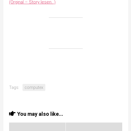
(Orginal – Story lesen…)
Tags:
computex
You may also like...