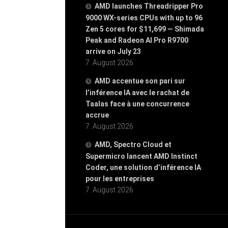
AMD launches Threadripper Pro
9000 WX-series CPUs with up to 96
Zen 5 cores for $11,699 — Shimada
Peak and Radeon AI Pro R9700
arrive on July 23
7. August 2026
AMD accentue son pari sur
l’inférence IA avec le rachat de
Taalas face à une concurrence
accrue
7. August 2026
AMD, Spectro Cloud et
Supermicro lancent AMD Instinct
Coder, une solution d’inférence IA
pour les entreprises
7. August 2026