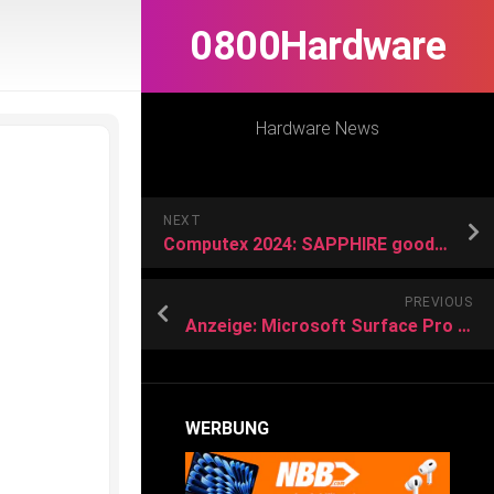
0800Hardware
Hardware News
NEXT
Computex 2024: SAPPHIRE goodies on show!
PREVIOUS
Anzeige: Microsoft Surface Pro bei Amazon günstig wie nie
WERBUNG