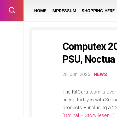
Skip
to
HOME
IMPRESSUM
SHOPPING-HERE
content
Computex 2
PSU, Noctua
26. Juni 2025
NEWS
The KitGuru team is over 
lineup today is with Seas
products – including a 2
(Orginal – Story lesen…)