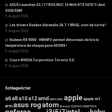
ASUS Launches $3,117 ROG NUC 16 With RTX 5070 Ti And
32GB RAM
9. August 2026
Les drivers Radeon Adrenalin 26.7.1 WHQL sont de sortie !
9. August 2026
Radeon RX 9000 : HWiNFO permet désormais de lire la
température de chaque puce GDDR6 !
9. August 2026
Cours NVIDIA Corporation Toronto S.E.
9. August 2026
Schlagwörter
apple
a6
a8
a10
a12
amd
apple m1
ANYCUBIC
asus rog
atom
arm
Bresser
ELEGOO
GEEETECH
geforce
i3
i5
i7
intel
kaby