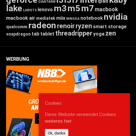
ipad
GIANTARM
lake
m3
m5
m7
macbook
lenovo
LABISTS
nvidia
macbook air
miix
notebook
mediatek
MINGDA
radeon
renoir
ryzen
smart storage
qualcomm
threadripper
zen
tab
tablet
yoga
snapdragon
WERBUNG
Cookies
Diese Website verwendet Cookies:
weiteres hier.
Ok, danke