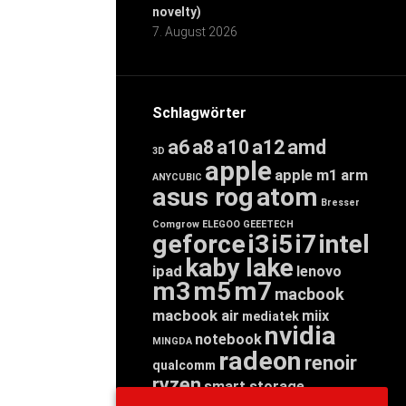
novelty)
7. August 2026
Schlagwörter
a6
a8
a10
a12
amd
3D
apple
apple m1
arm
ANYCUBIC
asus rog
atom
Bresser
Comgrow
ELEGOO
GEEETECH
geforce
i3
i5
i7
intel
kaby lake
ipad
lenovo
m3
m5
m7
macbook
macbook air
miix
mediatek
nvidia
notebook
MINGDA
radeon
renoir
qualcomm
ryzen
smart storage