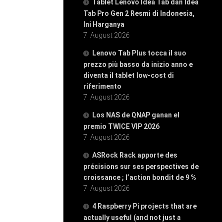
Tablet Lenovo Idea Tab dan Idea
Tab Pro Gen 2 Resmi di Indonesia,
Ini Harganya
7. August 2026
Lenovo Tab Plus tocca il suo
prezzo più basso da inizio anno e
diventa il tablet low-cost di
riferimento
7. August 2026
Los NAS de QNAP ganan el
premio TWICE VIP 2026
7. August 2026
ASRock Rack apporte des
précisions sur ses perspectives de
croissance ; l’action bondit de 9 %
7. August 2026
4 Raspberry Pi projects that are
actually useful (and not just a