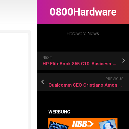
0800Hardware
Hardware News
NEXT
HP EliteBook 865 G10: Business-Notebook zum Bestpreis kaufen!
PREVIOUS
Qualcomm CEO Cristiano Amon to Deliver Keynote Speech at COMPUTEX 2024
WERBUNG