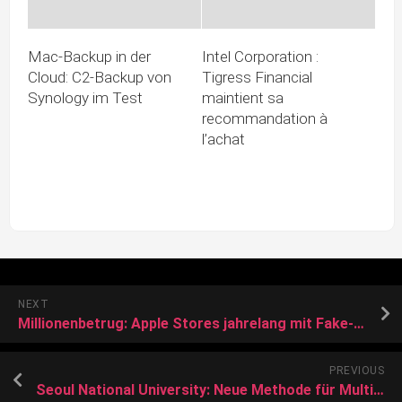
Mac-Backup in der
Intel Corporation :
Cloud: C2-Backup von
Tigress Financial
Synology im Test
maintient sa
recommandation à
l’achat
NEXT
Millionenbetrug: Apple Stores jahrelang mit Fake-iPhones getäuscht
PREVIOUS
Seoul National University: Neue Methode für Multimaterial-FDM-3D-Druck