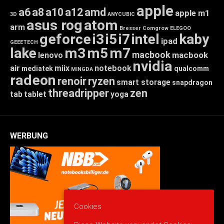
apple
a6
a8
a10
a12
amd
apple m1
3D
ANYCUBIC
asus rog
atom
arm
Bresser
Comgrow
ELEGOO
geforce
i3
i5
i7
intel
kaby
ipad
GEEETECH
lake
m3
m5
m7
macbook
macbook
lenovo
nvidia
air
miix
notebook
mediatek
qualcomm
MINGDA
radeon
renoir
ryzen
smart storage
snapdragon
threadripper
zen
tab
tablet
yoga
WERBUNG
Cookies