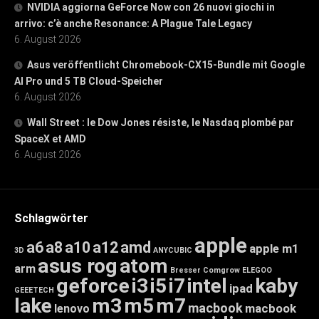
NVIDIA aggiorna GeForce Now con 26 nuovi giochi in
arrivo: c’è anche Resonance: A Plague Tale Legacy
6. August 2026
Asus veröffentlicht Chromebook-CX15-Bundle mit Google
AI Pro und 5 TB Cloud-Speicher
6. August 2026
Wall Street : le Dow Jones résiste, le Nasdaq plombé par
SpaceX et AMD
6. August 2026
Schlagwörter
apple
a6
a8
a10
a12
amd
apple m1
3D
ANYCUBIC
asus rog
atom
arm
Bresser
Comgrow
ELEGOO
geforce
i3
i5
i7
intel
kaby
ipad
GEEETECH
lake
m3
m5
m7
macbook
macbook
lenovo