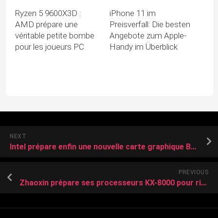
Ryzen 5 9600X3D :
iPhone 11 im
AMD prépare une
Preisverfall: Die besten
véritable petite bombe
Angebote zum Apple-
pour les joueurs PC
Handy im Überblick
NEXT
Intel prépare enfin une nouvelle carte graphique Battlemage plus musclée
PREVIOUS
Zhaoxin prépare ses processeurs KX-8000 pour rivaliser avec AMD en 2026