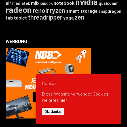
nvidia
air
miix
notebook
mediatek
qualcomm
MINGDA
radeon
renoir
ryzen
smart storage
snapdragon
threadripper
zen
tab
tablet
yoga
WERBUNG
Cookies
Diese Website verwendet Cookies:
weiteres hier.
Ok, danke