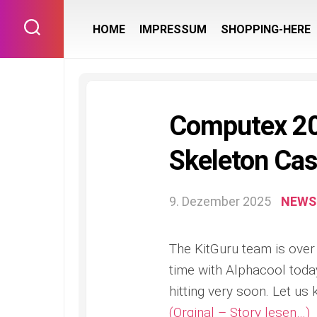
Skip
to
HOME
IMPRESSUM
SHOPPING-HERE
content
Computex 20
Skeleton Cas
9. Dezember 2025
NEWS
The KitGuru team is over
time with Alphacool tod
hitting very soon. Let us
(Orginal – Story lesen…)