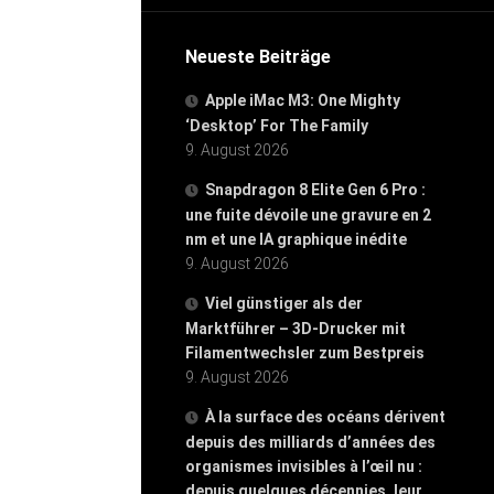
Neueste Beiträge
Apple iMac M3: One Mighty
‘Desktop’ For The Family
9. August 2026
Snapdragon 8 Elite Gen 6 Pro :
une fuite dévoile une gravure en 2
nm et une IA graphique inédite
9. August 2026
Viel günstiger als der
Marktführer – 3D-Drucker mit
Filamentwechsler zum Bestpreis
9. August 2026
À la surface des océans dérivent
depuis des milliards d’années des
organismes invisibles à l’œil nu :
depuis quelques décennies, leur