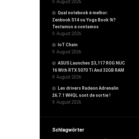
9. August 2026
Qual notebook é melhor:
Zenbook S14 ou Yoga Book 9i?
Testamos e contamos
9. August 2026
IoT Chain
9. August 2026
ASUS Launches $3,117 ROG NUC
16 With RTX 5070 Ti And 32GB RAM
9. August 2026
Les drivers Radeon Adrenalin
26.7.1 WHQL sont de sortie !
9. August 2026
Schlagwörter