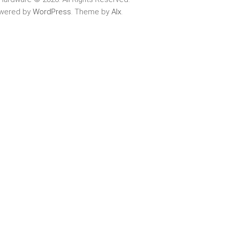
wered by
WordPress
. Theme by
Alx
.