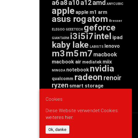
a6
a8
a10
a12
amd
ANYCUBIC
apple
apple m1
arm
asus rog
atom
Bresser
geforce
ELEGOO
GEEETECH
i3
i5
i7
intel
ipad
GIANTARM
kaby lake
lenovo
LABISTS
m3
m5
m7
macbook
macbook air
miix
mediatek
nvidia
notebook
MINGDA
radeon
renoir
qualcomm
ryzen
smart storage
tab
tablet
snapdragon
threadripper
zen
Cookies
yoga
Diese Website verwendet Cookies:
weiteres hier.
WERBUNG
Ok, danke