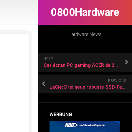
0800Hardware
Hardware News
NEXT
Cet écran PC gaming ACER de 27 pouces à 180 Hz s’approche des 100 € : c’est le moment de craquer
PREVIOUS
LaCie: Drei neue robuste SSD-Festplatten der beliebten Rugged-Reihe vorgestellt
WERBUNG