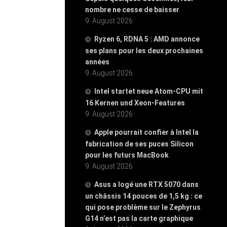
nombre ne cesse de baisser
9. August 2026
Ryzen 6, RDNA 5 : AMD annonce
ses plans pour les deux prochaines
années
9. August 2026
Intel startet neue Atom-CPU mit
16 Kernen und Xeon-Features
9. August 2026
Apple pourrait confier à Intel la
fabrication de ses puces Silicon
pour les futurs MacBook
9. August 2026
Asus a logé une RTX 5070 dans
un châssis 14 pouces de 1,5 kg : ce
qui pose problème sur le Zephyrus
G14 n’est pas la carte graphique