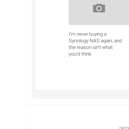
I’m never buying a
Synology NAS again, and
the reason isn’t what
you’d think
0800