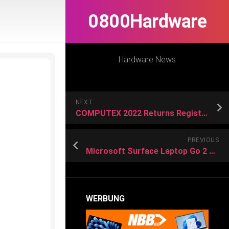
0800Hardware
Hardware News
NEXT
COMPUTEX 2022 Returns Registration is Now Open to Buyers Worldwide
PREVIOUS
Microsoft Surface Laptop Go 2 soll noch in dieser Jahreshälfte erscheinen
WERBUNG