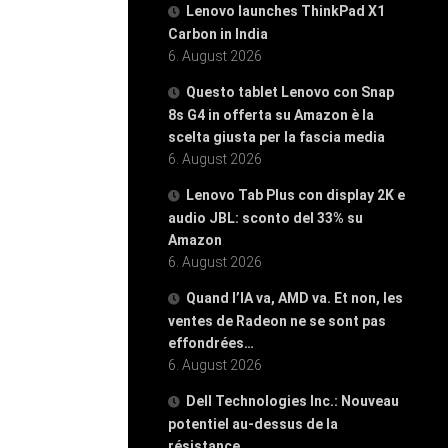
Lenovo launches ThinkPad X1
Carbon in India
6. August 2026
Questo tablet Lenovo con Snap
8s G4 in offerta su Amazon è la
scelta giusta per la fascia media
6. August 2026
Lenovo Tab Plus con display 2K e
audio JBL: sconto del 33% su
Amazon
6. August 2026
Quand l’IA va, AMD va. Et non, les
ventes de Radeon ne se sont pas
effondrées…
6. August 2026
Dell Technologies Inc.: Nouveau
potentiel au-dessus de la
résistance