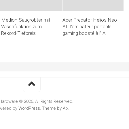
Medion-Saugrobter mit
Acer Predator Helios Neo
Wischfunktion zum
AI : l’ordinateur portable
Rekord-Tiefpreis
gaming boosté à l’IA
Hardware © 2026. All Rights Reserved.
wered by
WordPress
. Theme by
Alx
.