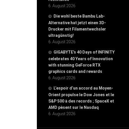
6. August 2026
Die wohl beste Bambu Lab-
Alternative hat jetzt einen 3D-
Drucker mit Filamentwechsler
ultragünstig!
6. August 2026
GIGABYTE’s 40 Days of INFINITY
celebrates 40 Years of Innovation
with stunning GeForce RTX
graphics cards and rewards
6. August 2026
L’espoir d’un accord au Moyen-
Orient propulse le Dow Jones et le
S&P 500 à des records ; SpaceX et
AMD pèsent sur le Nasdaq
6. August 2026