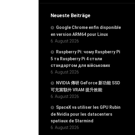
Neueste Beiträge
Google Chrome enfin disponible
en version ARM64 pour Linux
6. August 2026
Raspberry Pi: чому Raspberry Pi
5 та Raspberry Pi 4 стали
стандартом для військових
6. August 2026
NVIDIA 傳研 GeForce 新功能 SSD
可充當額外 VRAM 提升效能
6. August 2026
SpaceX va utiliser les GPU Rubin
de Nvidia pour les datacenters
spatiaux de Starmind
6. August 2026