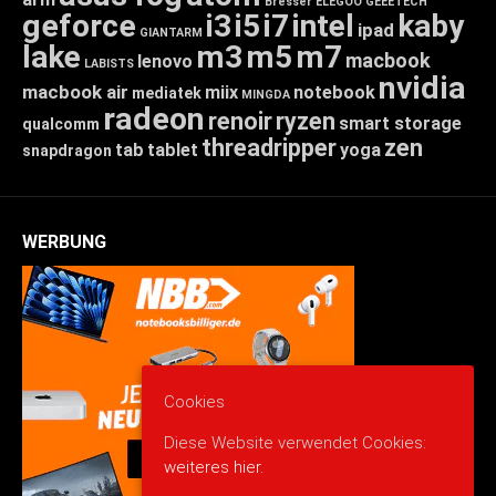
Bresser
ELEGOO
GEEETECH
geforce
i3
i5
i7
intel
kaby
ipad
GIANTARM
lake
m3
m5
m7
macbook
lenovo
LABISTS
nvidia
macbook air
miix
notebook
mediatek
MINGDA
radeon
renoir
ryzen
smart storage
qualcomm
threadripper
zen
tab
tablet
yoga
snapdragon
WERBUNG
Cookies
Diese Website verwendet Cookies:
weiteres hier.