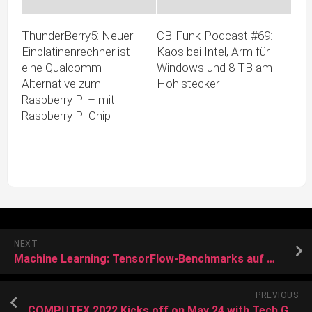
ThunderBerry5: Neuer
CB-Funk-Podcast #69:
Einplatinenrechner ist
Kaos bei Intel, Arm für
eine Qualcomm-
Windows und 8 TB am
Alternative zum
Hohlstecker
Raspberry Pi – mit
Raspberry Pi-Chip
NEXT
Machine Learning: TensorFlow-Benchmarks auf MacBooks mit M1 Pro und M1 Max
PREVIOUS
COMPUTEX 2022 Kicks off on May 24 with Tech Giants