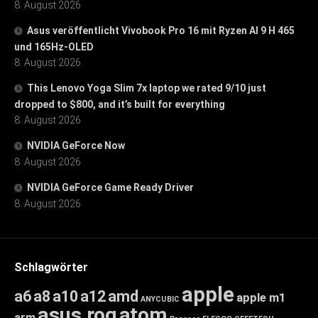
8. August 2026
Asus veröffentlicht Vivobook Pro 16 mit Ryzen AI 9 H 465
und 165Hz-OLED
8. August 2026
This Lenovo Yoga Slim 7x laptop we rated 9/10 just
dropped to $800, and it’s built for everything
8. August 2026
NVIDIA GeForce Now
8. August 2026
NVIDIA GeForce Game Ready Driver
8. August 2026
Schlagwörter
apple
a6
a8
a10
a12
amd
apple m1
ANYCUBIC
asus rog
atom
arm