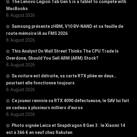
The Lenovo Legion Tab Gen 5 is a tablet to compete with
MacBooks
8. August 2026
Samsung présente zHBM, V10 BV-NAND et sa feuille de
route mémoire IA au FMS 2026
8. August 2026
This Analyst On Wall Street Thinks The CPU Trade Is
Overdone, Should You Sell ARM (ARM) Stock?
8. August 2026
Sa voiture est détruite, sa carte RTX pliée en deux…
pourtant elle fonctionne toujours
8. August 2026
Ce joueur renvoie sa RTX 4090 défectueuse, le SAV lui fait
un cadeau à plusieurs milliers d’euros
8. August 2026
Photo signée Leica et Snapdragon 8 Gen 3 : le Xiaomi 14
est à 366 € en neuf chez Rakuten