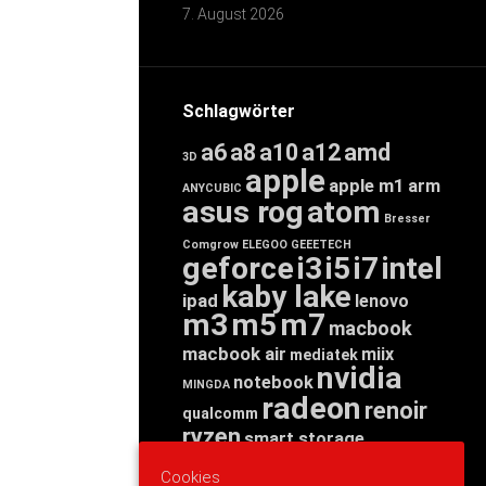
7. August 2026
Schlagwörter
a6
a8
a10
a12
amd
3D
apple
apple m1
arm
ANYCUBIC
asus rog
atom
Bresser
Comgrow
ELEGOO
GEEETECH
geforce
i3
i5
i7
intel
kaby lake
ipad
lenovo
m3
m5
m7
macbook
macbook air
miix
mediatek
nvidia
notebook
MINGDA
radeon
renoir
qualcomm
ryzen
smart storage
tab
tablet
snapdragon
Cookies