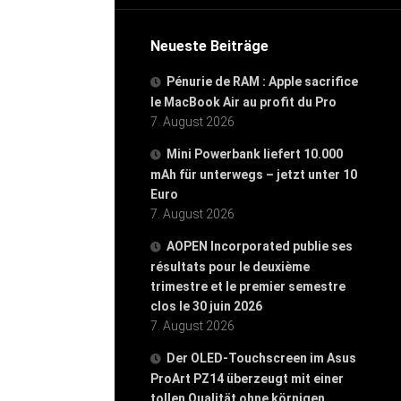
Neueste Beiträge
Pénurie de RAM : Apple sacrifice
le MacBook Air au profit du Pro
7. August 2026
Mini Powerbank liefert 10.000
mAh für unterwegs – jetzt unter 10
Euro
7. August 2026
AOPEN Incorporated publie ses
résultats pour le deuxième
trimestre et le premier semestre
clos le 30 juin 2026
7. August 2026
Der OLED-Touchscreen im Asus
ProArt PZ14 überzeugt mit einer
tollen Qualität ohne körnigen