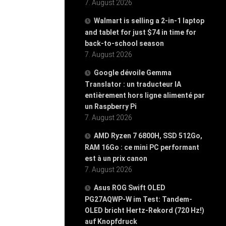
7. August 2026
Walmart is selling a 2-in-1 laptop
and tablet for just $74 in time for
back-to-school season
7. August 2026
Google dévoile Gemma
Translator : un traducteur IA
entièrement hors ligne alimenté par
un Raspberry Pi
7. August 2026
AMD Ryzen 7 6800H, SSD 512Go,
RAM 16Go : ce mini PC performant
est à un prix canon
7. August 2026
Asus ROG Swift OLED
PG27AQWP-W im Test: Tandem-
OLED bricht Hertz-Rekord (720 Hz!)
auf Knopfdruck