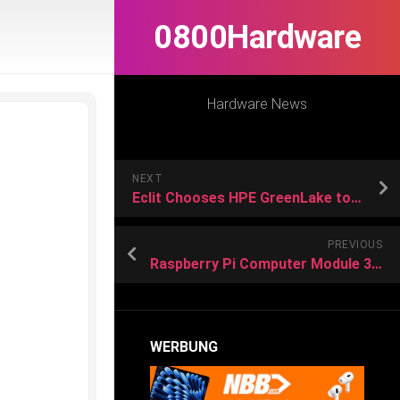
0800Hardware
Hardware News
NEXT
Eclit Chooses HPE GreenLake to Launch a New Cloud Offering and Expand Its Managed Services Portfolio
PREVIOUS
Raspberry Pi Computer Module 3E: Neue Version des Einplatinenrechners aufgetaucht
WERBUNG