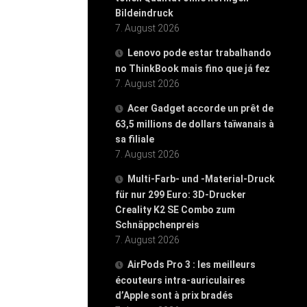
Bildeindruck
7. August 2026
Lenovo pode estar trabalhando
no ThinkBook mais fino que já fez
7. August 2026
Acer Gadget accorde un prêt de
63,5 millions de dollars taïwanais à
sa filiale
7. August 2026
Multi-Farb- und -Material-Druck
für nur 299 Euro: 3D-Drucker
Creality K2 SE Combo zum
Schnäppchenpreis
7. August 2026
AirPods Pro 3 : les meilleurs
écouteurs intra-auriculaires
d’Apple sont à prix bradés