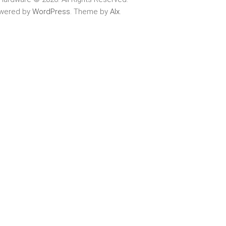
wered by
WordPress
. Theme by
Alx
.