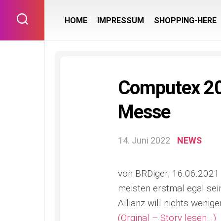
Skip
to
HOME
IMPRESSUM
SHOPPING-HERE
content
Computex 202
Messe
14. Juni 2022
NEWS
von BRDiger; 16.06.2021 
meisten erstmal egal se
Allianz will nichts wenig
(Orginal – Story lesen…)