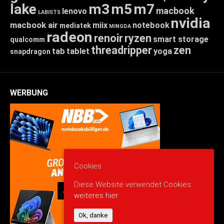
lake
m3
m5
m7
macbook
lenovo
LABISTS
nvidia
macbook air
miix
notebook
mediatek
MINGDA
radeon
renoir
ryzen
smart storage
qualcomm
threadripper
zen
tab
tablet
yoga
snapdragon
WERBUNG
Cookies
Diese Website verwendet Cookies:
weiteres hier.
Ok, danke