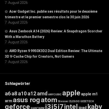
7. August 2026
Acer Gadget Inc. publie ses résultats pour le deuxième
trimestre et le premier semestre clos le 30 juin 2026
7. August 2026
Asus Zenbook A14 (2026) Review: A Snapdragon Scorcher
With a Marathon Battery
7. August 2026
AMD Ryzen 9 9950X3D2 Dual Edition Review: The Ultimate
3D V-Cache Chip for Creators, Not Gamers
7. August 2026
Schlagwörter
apple
a6
a8
a10
a12
amd
apple m1
ANYCUBIC
asus rog
atom
arm
Bresser
ELEGOO
GEEETECH
geforce
i3
i5
i7
intel
kaby
ipad
GIANTARM