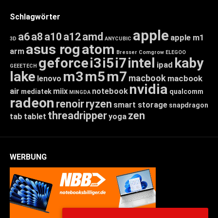
Schlagwörter
apple
a6
a8
a10
a12
amd
apple m1
3D
ANYCUBIC
asus rog
atom
arm
Bresser
Comgrow
ELEGOO
geforce
i3
i5
i7
intel
kaby
ipad
GEEETECH
lake
m3
m5
m7
macbook
macbook
lenovo
nvidia
air
miix
notebook
mediatek
qualcomm
MINGDA
radeon
renoir
ryzen
smart storage
snapdragon
threadripper
zen
tab
tablet
yoga
WERBUNG