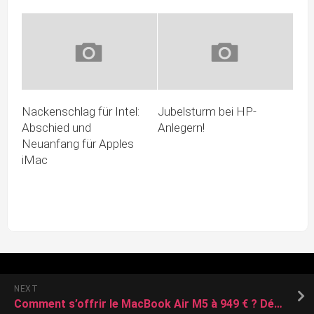
Nackenschlag für Intel:
Jubelsturm bei HP-
Abschied und
Anlegern!
Neuanfang für Apples
iMac
NEXT
Comment s’offrir le MacBook Air M5 à 949 € ? Découvrez l’astuce cachée de Boulanger