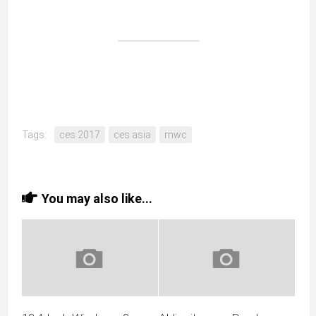
Tags:
ces 2017
ces asia
mwc
You may also like...