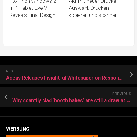
13.4-Inch Windows 2-
Aldi mit neuer Drucker-
In-1 Tablet Eve V
Auswahl: Drucken,
Reveals Final Design
kopieren und scannen
NEXT
Ageas Releases Insightful Whitepaper on Responsible Investing Practices
PREVIOUS
Why scantily clad ‘booth babes’ are still a draw at tech fairs like Computex
WERBUNG