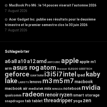
MacBook Pro M6 : le 14 pouces viserait l’automne 2026
7. August 2026
Acer Gadget Inc. publie ses résultats pour le deuxième
trimestre et le premier semestre clos le 30 juin 2026
7. August 2026
Schlagwörter
apple
a6
a8
a10
a12
amd
apple m1
ANYCUBIC
asus rog
atom
arm
Bresser
ELEGOO
GEEETECH
geforce
i3
i5
i7
intel
kaby
ipad
GIANTARM
lake
m3
m5
m7
macbook
lenovo
LABISTS
nvidia
macbook air
miix
notebook
mediatek
MINGDA
radeon
renoir
ryzen
smart storage
qualcomm
threadripper
zen
tab
tablet
yoga
snapdragon