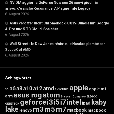
NVIDIA aggiorna GeForce Now con 26 nuovi giochi in
arrivo: c’è anche Resonance: A Plague Tale Legacy
6. August 2026
Asus veröffentlicht Chromebook-CX15-Bundle mit Google
AI Pro und 5 TB Cloud-Speicher
6. August 2026
Wall Street : le Dow Jones résiste, le Nasdaq plombé par
SpaceX et AMD
6. August 2026
Schlagwörter
apple
a6
a8
a10
a12
amd
apple m1
3D
ANYCUBIC
asus rog
atom
arm
Bresser
Comgrow
ELEGOO
geforce
i3
i5
i7
intel
kaby
ipad
GEEETECH
lake
m3
m5
m7
macbook
macbook
lenovo