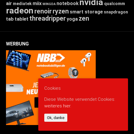
nvidia
air
miix
notebook
mediatek
qualcomm
MINGDA
radeon
renoir
ryzen
smart storage
snapdragon
threadripper
zen
tab
tablet
yoga
WERBUNG
Cookies
Diese Website verwendet Cookies:
weiteres hier.
Ok, danke