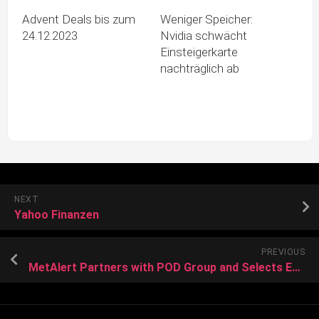
Advent Deals bis zum
Weniger Speicher:
24.12.2023
Nvidia schwächt
Einsteigerkarte
nachträglich ab
NEXT
Yahoo Finanzen
PREVIOUS
MetAlert Partners with POD Group and Selects ENO ONE eSIM IoT Connectivity for SmartSole Platform