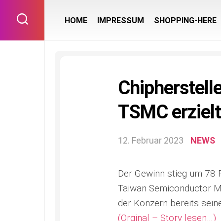
Skip
to
HOME
IMPRESSUM
SHOPPING-HERE
content
Chipherstelle
TSMC erziel
12. Februar 2023
NEWS
Der Gewinn stieg um 78 
Taiwan Semiconductor Man
der Konzern bereits sei
(Orginal – Story lesen…)