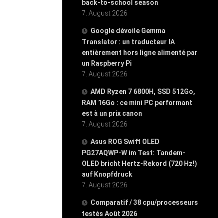
back-to-school season
7. August 2026
Google dévoile Gemma
Translator : un traducteur IA
entièrement hors ligne alimenté par
un Raspberry Pi
7. August 2026
AMD Ryzen 7 6800H, SSD 512Go,
RAM 16Go : ce mini PC performant
est à un prix canon
7. August 2026
Asus ROG Swift OLED
PG27AQWP-W im Test: Tandem-
OLED bricht Hertz-Rekord (720 Hz!)
auf Knopfdruck
7. August 2026
Comparatif / 38 cpu/processeurs
testés Août 2026