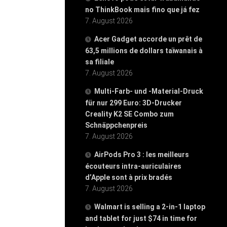
no ThinkBook mais fino que já fez
7. August 2026
Acer Gadget accorde un prêt de
63,5 millions de dollars taïwanais à
sa filiale
7. August 2026
Multi-Farb- und -Material-Druck
für nur 299 Euro: 3D-Drucker
Creality K2 SE Combo zum
Schnäppchenpreis
7. August 2026
AirPods Pro 3 : les meilleurs
écouteurs intra-auriculaires
d’Apple sont à prix bradés
7. August 2026
Walmart is selling a 2-in-1 laptop
and tablet for just $74 in time for