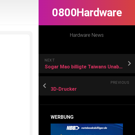
0800Hardware
Hardware News
NEXT
Sogar Mao billigte Taiwans Unabhängigkeit: Peking versucht die Geschichte umzuschreiben
PREVIOUS
3D-Drucker
WERBUNG