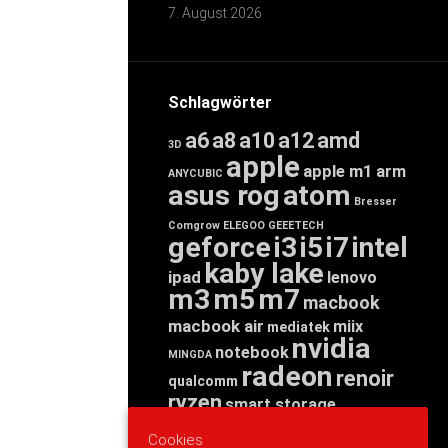
7. August 2026
Schlagwörter
a6
a8
a10
a12
amd
3D
apple
apple m1
arm
ANYCUBIC
asus rog
atom
Bresser
Comgrow
ELEGOO
GEEETECH
geforce
i3
i5
i7
intel
kaby lake
ipad
lenovo
m3
m5
m7
macbook
macbook air
miix
mediatek
nvidia
notebook
MINGDA
radeon
renoir
qualcomm
ryzen
smart storage
tab
tablet
snapdragon
Cookies