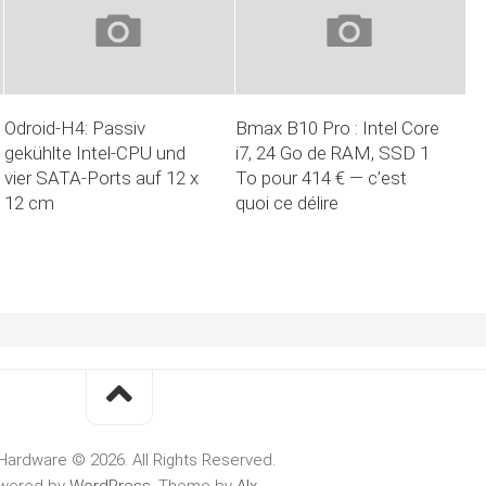
Odroid-H4: Passiv
Bmax B10 Pro : Intel Core
gekühlte Intel-CPU und
i7, 24 Go de RAM, SSD 1
vier SATA-Ports auf 12 x
To pour 414 € — c’est
12 cm
quoi ce délire
Hardware © 2026. All Rights Reserved.
wered by
WordPress
. Theme by
Alx
.