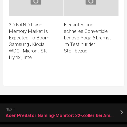
3D NAND Flash
Elegantes und
Memory Market Is
schnelles Convertible:
Expected To Boom |
Lenovo Yoga 6 bremst
Samsung , Kioxia ,
im Test nur der
WDC , Micron , SK
Stoffbezug
Hynix , Intel
NEXT
Acer Predator Gaming-Monitor: 32-Zöller bei Amazon zum Schnäppchenpreis verfügbar