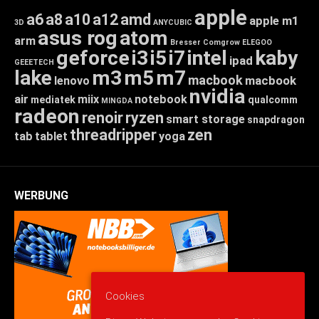
apple
a6
a8
a10
a12
amd
apple m1
3D
ANYCUBIC
asus rog
atom
arm
Bresser
Comgrow
ELEGOO
geforce
i3
i5
i7
intel
kaby
ipad
GEEETECH
lake
m3
m5
m7
macbook
macbook
lenovo
nvidia
air
miix
notebook
mediatek
qualcomm
MINGDA
radeon
renoir
ryzen
smart storage
snapdragon
threadripper
zen
tab
tablet
yoga
WERBUNG
Cookies