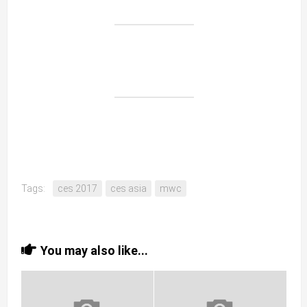
Tags:
ces 2017
ces asia
mwc
You may also like...