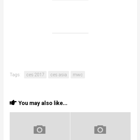
Tags:
ces 2017
ces asia
mwc
You may also like...