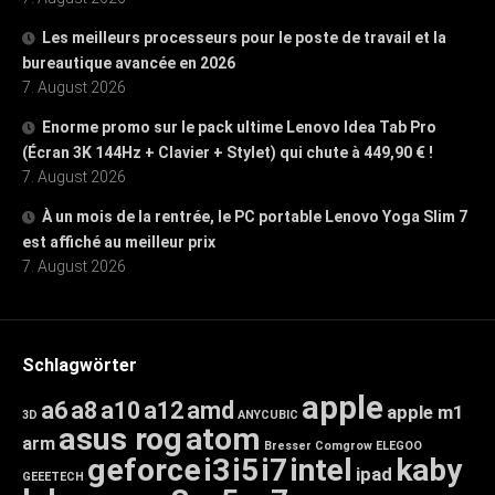
Les meilleurs processeurs pour le poste de travail et la
bureautique avancée en 2026
7. August 2026
Enorme promo sur le pack ultime Lenovo Idea Tab Pro
(Écran 3K 144Hz + Clavier + Stylet) qui chute à 449,90 € !
7. August 2026
À un mois de la rentrée, le PC portable Lenovo Yoga Slim 7
est affiché au meilleur prix
7. August 2026
Schlagwörter
apple
a6
a8
a10
a12
amd
apple m1
3D
ANYCUBIC
asus rog
atom
arm
Bresser
Comgrow
ELEGOO
geforce
i3
i5
i7
intel
kaby
ipad
GEEETECH