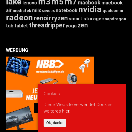
lake
m3
m5
m7
macbook
macbook
lenovo
nvidia
air
miix
notebook
mediatek
qualcomm
MINGDA
radeon
renoir
ryzen
smart storage
snapdragon
threadripper
zen
tab
tablet
yoga
WERBUNG
Cookies
Diese Website verwendet Cookies:
weiteres hier.
Ok, danke