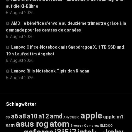
auf die KI-Bühne
6. August 2026
AMD: le bénéfice s’envole au deuxième trimestre grâce à la
demande pour les centres de données
6. August 2026
Lenovo Office-Notebook mit Snapdragon X, 1 TB SSD und
19 h Laufzeit im Angebot
6. August 2026
Lenovo Rilis Notebook Tipis dan Ringan
6. August 2026
Schlagwörter
apple
a6
a8
a10
a12
amd
apple m1
3D
ANYCUBIC
asus rog
atom
arm
Bresser
Comgrow
ELEGOO