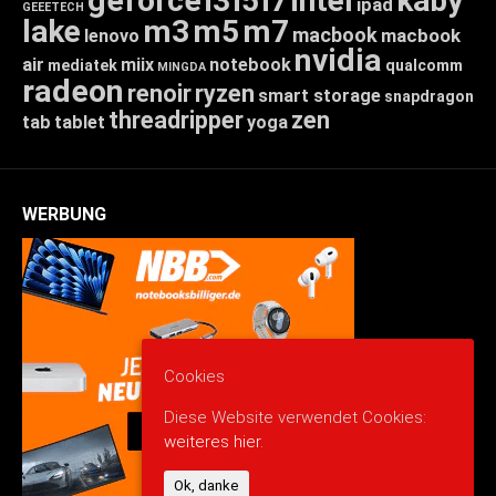
geforce
i3
i5
i7
intel
kaby
ipad
GEEETECH
lake
m3
m5
m7
macbook
macbook
lenovo
nvidia
air
miix
notebook
mediatek
qualcomm
MINGDA
radeon
renoir
ryzen
smart storage
snapdragon
threadripper
zen
tab
tablet
yoga
WERBUNG
Cookies
Diese Website verwendet Cookies:
weiteres hier.
Ok, danke