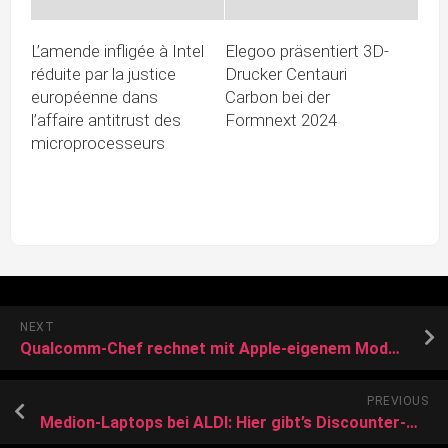
L’amende infligée à Intel
Elegoo präsentiert 3D-
réduite par la justice
Drucker Centauri
européenne dans
Carbon bei der
l’affaire antitrust des
Formnext 2024
microprocesseurs
NEXT
Qualcomm-Chef rechnet mit Apple-eigenem Modem im iPhone 16
PREVIOUS
Medion-Laptops bei ALDI: Hier gibt’s Discounter-Notebooks schon ab 299 Euro