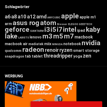
Schlagwörter
apple
a6
a8
a10
a12
amd
apple m1
ANYCUBIC
asus rog
atom
arm
Bresser
ELEGOO
GEEETECH
geforce
i3
i5
i7
intel
kaby
ipad
GIANTARM
lake
m3
m5
m7
macbook
lenovo
LABISTS
nvidia
macbook air
miix
notebook
mediatek
MINGDA
radeon
renoir
ryzen
smart storage
qualcomm
threadripper
zen
tab
tablet
yoga
snapdragon
WERBUNG