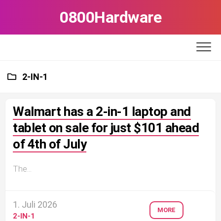
Skip
0800Hardware
to
content
2-IN-1
Walmart has a 2-in-1 laptop and
tablet on sale for just $101 ahead
of 4th of July
The...
1. Juli 2026
MORE
2-IN-1