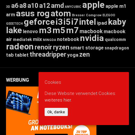
apple
a6
a8
a10
a12
amd
apple m1
3D
ANYCUBIC
asus rog
atom
arm
Bresser
Comgrow
ELEGOO
geforce
i3
i5
i7
intel
kaby
ipad
GEEETECH
lake
m3
m5
m7
macbook
macbook
lenovo
nvidia
air
miix
notebook
mediatek
qualcomm
MINGDA
radeon
renoir
ryzen
smart storage
snapdragon
threadripper
zen
tab
tablet
yoga
WERBUNG
Cookies
Diese Website verwendet Cookies:
weiteres hier.
Ok, danke