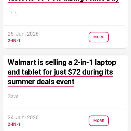
The...
25. Juni 2026
MORE
2-IN-1
Walmart is selling a 2-in-1 laptop
and tablet for just $72 during its
summer deals event
Save...
24. Juni 2026
MORE
2-IN-1