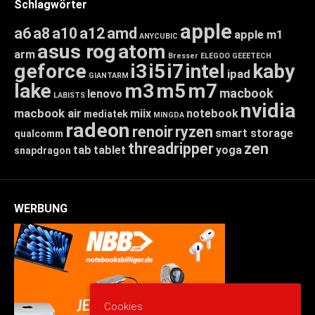
Schlagwörter
apple
a6
a8
a10
a12
amd
apple m1
ANYCUBIC
asus rog
atom
arm
Bresser
ELEGOO
GEEETECH
geforce
i3
i5
i7
intel
kaby
ipad
GIANTARM
lake
m3
m5
m7
macbook
lenovo
LABISTS
nvidia
macbook air
miix
notebook
mediatek
MINGDA
radeon
renoir
ryzen
smart storage
qualcomm
threadripper
zen
tab
tablet
yoga
snapdragon
WERBUNG
Cookies