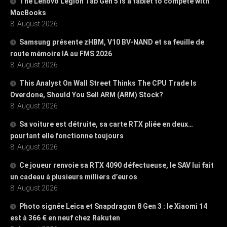
The Lenovo Legion Tab Gen 5 is a tablet to compete with
MacBooks
8. August 2026
Samsung présente zHBM, V10 BV-NAND et sa feuille de
route mémoire IA au FMS 2026
8. August 2026
This Analyst On Wall Street Thinks The CPU Trade Is
Overdone, Should You Sell ARM (ARM) Stock?
8. August 2026
Sa voiture est détruite, sa carte RTX pliée en deux…
pourtant elle fonctionne toujours
8. August 2026
Ce joueur renvoie sa RTX 4090 défectueuse, le SAV lui fait
un cadeau à plusieurs milliers d’euros
8. August 2026
Photo signée Leica et Snapdragon 8 Gen 3 : le Xiaomi 14
est à 366 € en neuf chez Rakuten