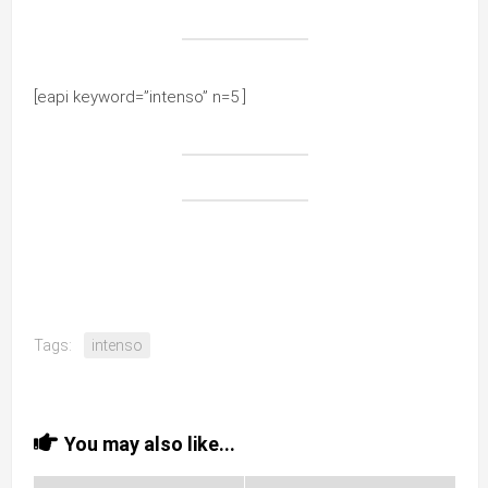
[eapi keyword=”intenso” n=5 ]
Tags:
intenso
You may also like...