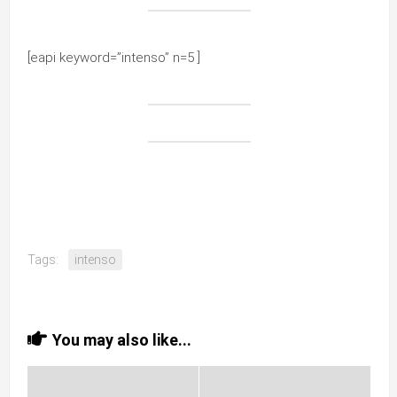
[eapi keyword=”intenso” n=5 ]
Tags:
intenso
You may also like...