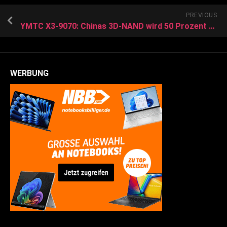
PREVIOUS
YMTC X3-9070: Chinas 3D-NAND wird 50 Prozent schneller
WERBUNG