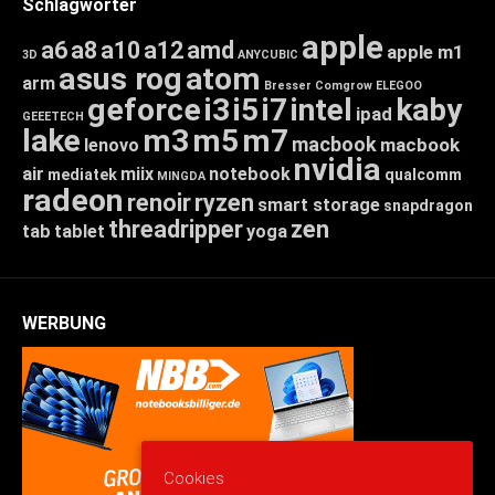
Schlagwörter
apple
a6
a8
a10
a12
amd
apple m1
3D
ANYCUBIC
asus rog
atom
arm
Bresser
Comgrow
ELEGOO
geforce
i3
i5
i7
intel
kaby
ipad
GEEETECH
lake
m3
m5
m7
macbook
macbook
lenovo
nvidia
air
miix
notebook
mediatek
qualcomm
MINGDA
radeon
renoir
ryzen
smart storage
snapdragon
threadripper
zen
tab
tablet
yoga
WERBUNG
Cookies