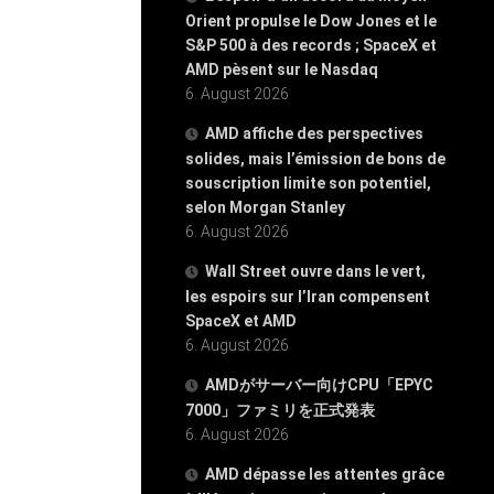
Orient propulse le Dow Jones et le
S&P 500 à des records ; SpaceX et
AMD pèsent sur le Nasdaq
6. August 2026
AMD affiche des perspectives
solides, mais l’émission de bons de
souscription limite son potentiel,
selon Morgan Stanley
6. August 2026
Wall Street ouvre dans le vert,
les espoirs sur l’Iran compensent
SpaceX et AMD
6. August 2026
AMDがサーバー向けCPU「EPYC
7000」ファミリを正式発表
6. August 2026
AMD dépasse les attentes grâce