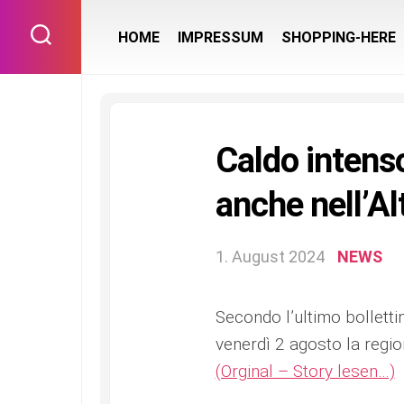
Skip
to
HOME
IMPRESSUM
SHOPPING-HERE
content
Caldo intenso
anche nell’A
1. August 2024
NEWS
Secondo l’ultimo bollett
venerdì 2 agosto la regio
(Orginal – Story lesen…)