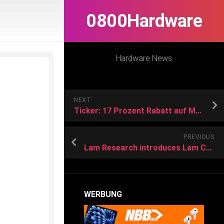
0800Hardware
Hardware News
NEXT
Ticker: 17 Prozent Rabatt auf Mac mini M2; Apple erklärt iPhone-Löschung; Sonos-Update behebt Akku-Bug; Menüleistenhelfer Ice aktualisiert
PREVIOUS
Lam Research introduces Lam Cryo 3.0 Cryogenic Etch Technology
WERBUNG