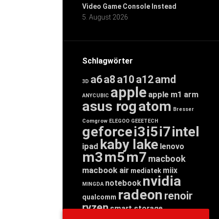
Video Game Console Instead
5. August 2026
Schlagwörter
a6
a8
a10
a12
amd
3D
apple
apple m1
arm
ANYCUBIC
asus rog
atom
Bresser
Comgrow
ELEGOO
GEEETECH
geforce
i3
i5
i7
intel
kaby lake
ipad
lenovo
m3
m5
m7
macbook
macbook air
miix
mediatek
nvidia
notebook
MINGDA
radeon
renoir
qualcomm
ryzen
smart storage