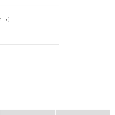
n=5 ]