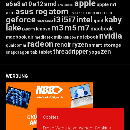
apple
a6
a8
a10
a12
amd
apple m1
ANYCUBIC
asus rog
atom
arm
Bresser
ELEGOO
GEEETECH
geforce
i3
i5
i7
intel
kaby
ipad
GIANTARM
lake
m3
m5
m7
macbook
lenovo
LABISTS
nvidia
macbook air
miix
notebook
mediatek
MINGDA
radeon
renoir
ryzen
smart storage
qualcomm
threadripper
zen
tab
tablet
yoga
snapdragon
WERBUNG
Cookies
Diese Website verwendet Cookies: