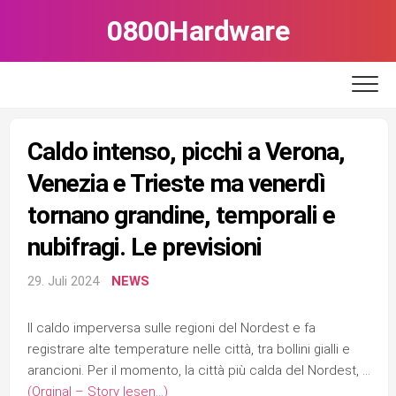
Skip
0800Hardware
to
content
Caldo intenso, picchi a Verona,
Venezia e Trieste ma venerdì
tornano grandine, temporali e
nubifragi. Le previsioni
29. Juli 2024
NEWS
Il caldo imperversa sulle regioni del Nordest e fa
registrare alte temperature nelle città, tra bollini gialli e
arancioni. Per il momento, la città più calda del Nordest, …
(Orginal – Story lesen…)