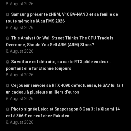
8. August 2026
Samsung présente zHBM, V10 BV-NAND et sa feuille de
route mémoire IA au FMS 2026
8. August 2026
This Analyst On Wall Street Thinks The CPU Trade Is
Overdone, Should You Sell ARM (ARM) Stock?
8. August 2026
Sa voiture est détruite, sa carte RTX pliée en deux…
pourtant elle fonctionne toujours
8. August 2026
Ce joueur renvoie sa RTX 4090 défectueuse, le SAV lui fait
un cadeau à plusieurs milliers d’euros
8. August 2026
Photo signée Leica et Snapdragon 8 Gen 3 : le Xiaomi 14
est à 366 € en neuf chez Rakuten
8. August 2026