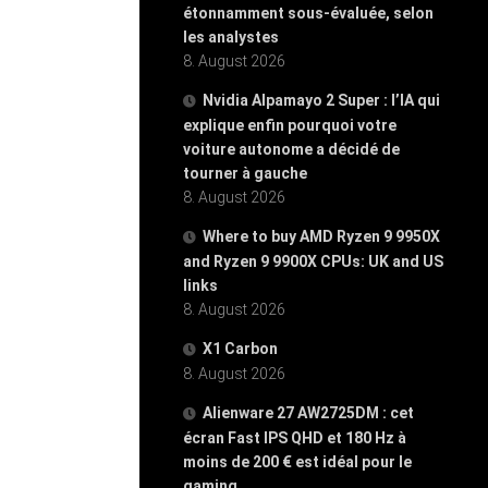
étonnamment sous-évaluée, selon
les analystes
8. August 2026
Nvidia Alpamayo 2 Super : l’IA qui
explique enfin pourquoi votre
voiture autonome a décidé de
tourner à gauche
8. August 2026
Where to buy AMD Ryzen 9 9950X
and Ryzen 9 9900X CPUs: UK and US
links
8. August 2026
X1 Carbon
8. August 2026
Alienware 27 AW2725DM : cet
écran Fast IPS QHD et 180 Hz à
moins de 200 € est idéal pour le
gaming