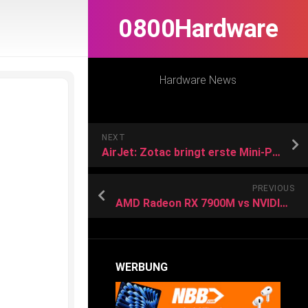
0800Hardware
Hardware News
NEXT
AirJet: Zotac bringt erste Mini-PCs mit lautloser Ultraschall-Lüftung
PREVIOUS
AMD Radeon RX 7900M vs NVIDIA GeForce RTX 3050 vs NVIDIA GeForce RTX 3080 Max-Q
WERBUNG