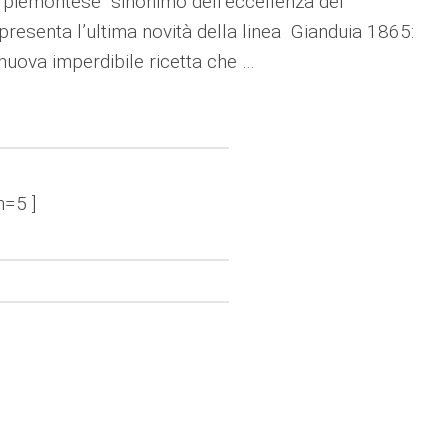
o piemontese sinonimo dell’eccellenza del
 presenta l’ultima novità della linea Gianduia 1865:
nuova imperdibile ricetta che …
n=5 ]