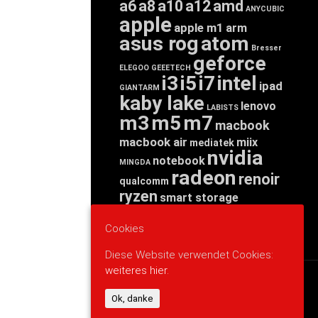
a6
a8
a10
a12
amd
ANYCUBIC
apple
apple m1
arm
asus rog
atom
Bresser
geforce
ELEGOO
GEEETECH
i3
i5
i7
intel
ipad
GIANTARM
kaby lake
lenovo
LABISTS
m3
m5
m7
macbook
macbook air
miix
mediatek
nvidia
notebook
MINGDA
radeon
renoir
qualcomm
ryzen
smart storage
tab
tablet
snapdragon
threadripper
zen
Cookies
yoga
Diese Website verwendet Cookies:
weiteres hier.
WERBUNG
Ok, danke