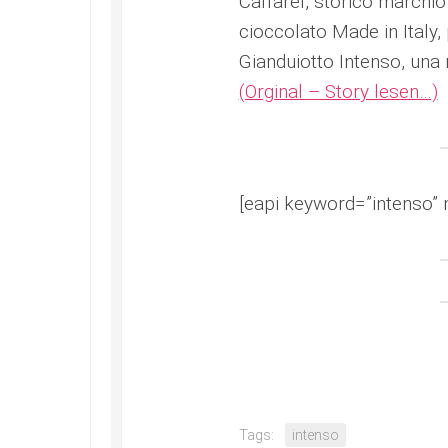
Caffarel, storico marchi
cioccolato Made in Italy,
Gianduiotto Intenso, una 
(Orginal – Story lesen…)
[eapi keyword=”intenso” 
Tags:
intenso