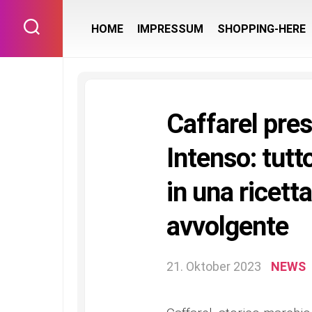
Skip
to
HOME
IMPRESSUM
SHOPPING-HERE
content
Caffarel pre
Intenso: tutto
in una ricett
avvolgente
21. Oktober 2023
NEWS