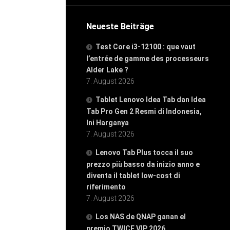
Neueste Beiträge
Test Core i3-12100 : que vaut
l’entrée de gamme des processeurs
Alder Lake ?
7. August 2026
Tablet Lenovo Idea Tab dan Idea
Tab Pro Gen 2 Resmi di Indonesia,
Ini Harganya
7. August 2026
Lenovo Tab Plus tocca il suo
prezzo più basso da inizio anno e
diventa il tablet low-cost di
riferimento
7. August 2026
Los NAS de QNAP ganan el
premio TWICE VIP 2026