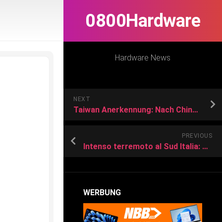
0800Hardware
Hardware News
NEXT
Taiwan Anerkennung: Nach Chinas Drohung – Welche Länder Taiwan anerkennen
PREVIOUS
Intenso terremoto al Sud Italia: magnitudo superiore a 5 ma ipocentro profondo
WERBUNG