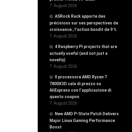
7. August 2026
ASRock Rack apporte des
précisions sur ses perspectives de
croissance ; l’action bondit de 9 %
7. August 2026
4 Raspberry Pi projects that are
actually useful (and not just a
novelty)
7. August 2026
Il processore AMD Ryzen 7
7800X3D cala di prezzo su
AliExpress con l’applicazione di
questo coupon
7. August 2026
New AMD P-State Patch Delivers
Major Linux Gaming Performance
Boost