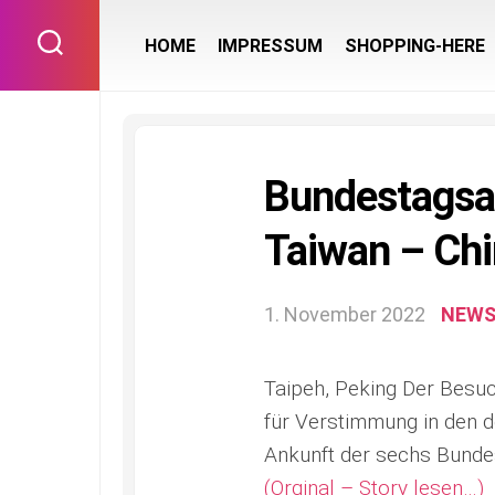
Skip
to
HOME
IMPRESSUM
SHOPPING-HERE
content
Bundestagsa
Taiwan – Chin
1. November 2022
NEW
Taipeh, Peking Der Besuc
für Verstimmung in den d
Ankunft der sechs Bund
(Orginal – Story lesen…)