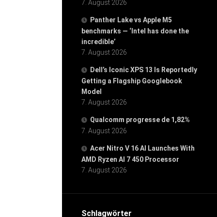
7. August 2026
Panther Lake vs Apple M5
benchmarks — ‘Intel has done the
incredible’
7. August 2026
Dell’s Iconic XPS 13 Is Reportedly
Getting a Flagship Googlebook
Model
7. August 2026
Qualcomm progresse de 1,82%
7. August 2026
Acer Nitro V 16 AI Launches With
AMD Ryzen AI 7 450 Processor
7. August 2026
Schlagwörter