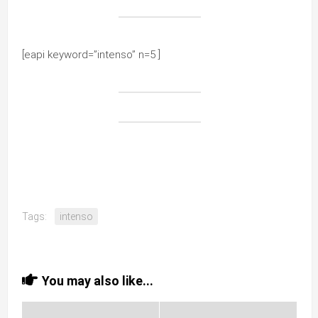
[eapi keyword=”intenso” n=5 ]
Tags:
intenso
You may also like...