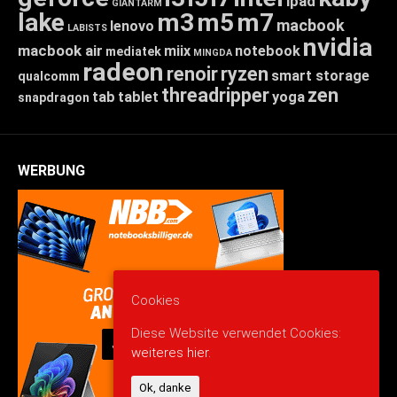
ipad
GIANTARM
lake
m3
m5
m7
macbook
lenovo
LABISTS
nvidia
macbook air
miix
notebook
mediatek
MINGDA
radeon
renoir
ryzen
smart storage
qualcomm
threadripper
zen
tab
tablet
yoga
snapdragon
WERBUNG
Cookies
Diese Website verwendet Cookies:
weiteres hier.
Ok, danke