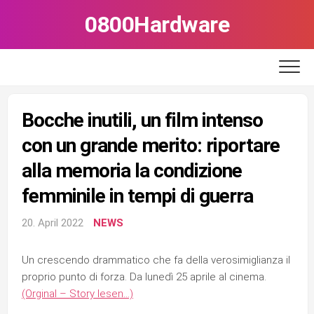
Skip
0800Hardware
to
content
Bocche inutili, un film intenso
con un grande merito: riportare
alla memoria la condizione
femminile in tempi di guerra
20. April 2022
NEWS
Un crescendo drammatico che fa della verosimiglianza il
proprio punto di forza. Da lunedì 25 aprile al cinema.
(Orginal – Story lesen…)