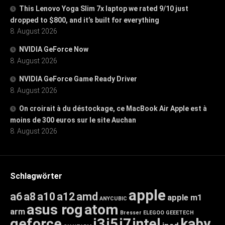
This Lenovo Yoga Slim 7x laptop we rated 9/10 just
dropped to $800, and it’s built for everything
8. August 2026
NVIDIA GeForce Now
8. August 2026
NVIDIA GeForce Game Ready Driver
8. August 2026
On croirait à du déstockage, ce MacBook Air Apple est à
moins de 300 euros sur le site Auchan
8. August 2026
Schlagwörter
apple
a6
a8
a10
a12
amd
apple m1
ANYCUBIC
asus rog
atom
arm
Bresser
ELEGOO
GEEETECH
geforce
i3
i5
i7
intel
kaby