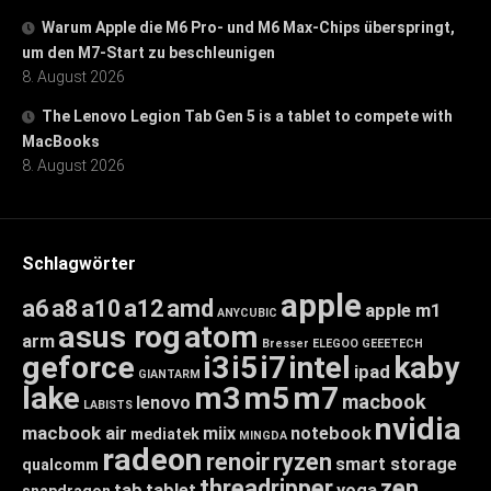
Warum Apple die M6 Pro- und M6 Max-Chips überspringt,
um den M7-Start zu beschleunigen
8. August 2026
The Lenovo Legion Tab Gen 5 is a tablet to compete with
MacBooks
8. August 2026
Schlagwörter
apple
a6
a8
a10
a12
amd
apple m1
ANYCUBIC
asus rog
atom
arm
Bresser
ELEGOO
GEEETECH
geforce
i3
i5
i7
intel
kaby
ipad
GIANTARM
lake
m3
m5
m7
macbook
lenovo
LABISTS
nvidia
macbook air
miix
notebook
mediatek
MINGDA
radeon
renoir
ryzen
smart storage
qualcomm
threadripper
zen
tab
tablet
yoga
snapdragon