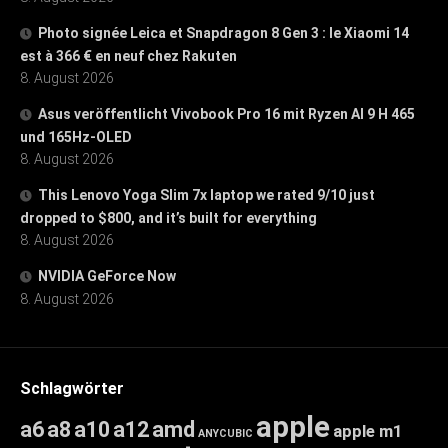
Photo signée Leica et Snapdragon 8 Gen 3 : le Xiaomi 14
est à 366 € en neuf chez Rakuten
8. August 2026
Asus veröffentlicht Vivobook Pro 16 mit Ryzen AI 9 H 465
und 165Hz-OLED
8. August 2026
This Lenovo Yoga Slim 7x laptop we rated 9/10 just
dropped to $800, and it’s built for everything
8. August 2026
NVIDIA GeForce Now
8. August 2026
Schlagwörter
apple
a6
a8
a10
a12
amd
apple m1
ANYCUBIC