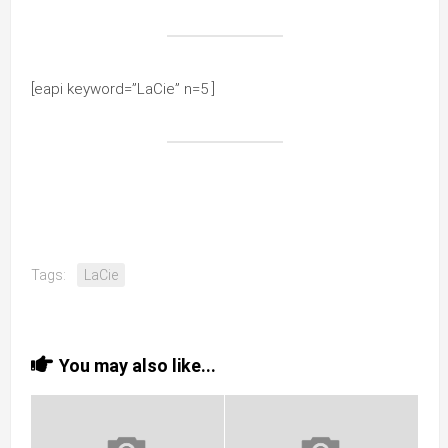
[eapi keyword=”LaCie” n=5 ]
Tags:
LaCie
You may also like...