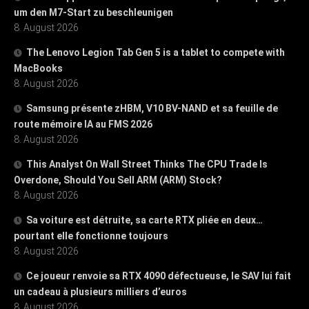
um den M7-Start zu beschleunigen
8. August 2026
The Lenovo Legion Tab Gen 5 is a tablet to compete with
MacBooks
8. August 2026
Samsung présente zHBM, V10 BV-NAND et sa feuille de
route mémoire IA au FMS 2026
8. August 2026
This Analyst On Wall Street Thinks The CPU Trade Is
Overdone, Should You Sell ARM (ARM) Stock?
8. August 2026
Sa voiture est détruite, sa carte RTX pliée en deux…
pourtant elle fonctionne toujours
8. August 2026
Ce joueur renvoie sa RTX 4090 défectueuse, le SAV lui fait
un cadeau à plusieurs milliers d’euros
8. August 2026