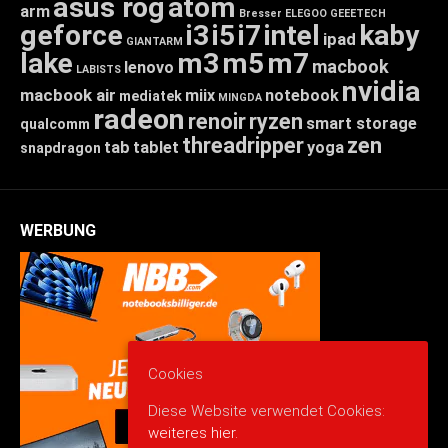
asus rog
atom
arm
Bresser
ELEGOO
GEEETECH
geforce
i3
i5
i7
intel
kaby
ipad
GIANTARM
lake
m3
m5
m7
macbook
lenovo
LABISTS
nvidia
macbook air
miix
notebook
mediatek
MINGDA
radeon
renoir
ryzen
smart storage
qualcomm
threadripper
zen
tab
tablet
yoga
snapdragon
WERBUNG
Cookies
Diese Website verwendet Cookies:
weiteres hier.