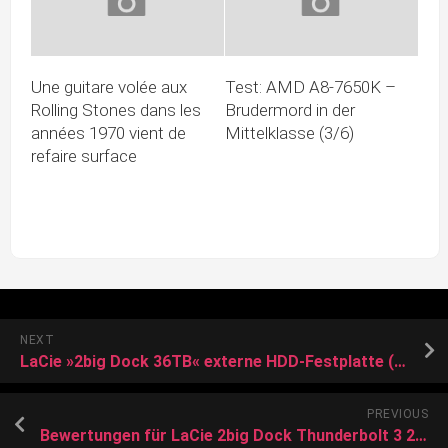
Une guitare volée aux
Test: AMD A8-7650K –
Rolling Stones dans les
Brudermord in der
années 1970 vient de
Mittelklasse (3/6)
refaire surface
NEXT
LaCie »2big Dock 36TB« externe HDD-Festplatte (36 TB) 3,5)
PREVIOUS
Bewertungen für LaCie 2big Dock Thunderbolt 3 20TB, USB-C 3.0/Thunderbolt 3 (STGB20000400)