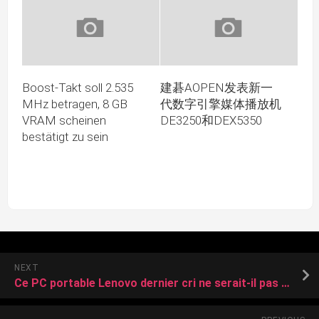
Boost-Takt soll 2.535
建碁AOPEN发表新一
MHz betragen, 8 GB
代数字引擎媒体播放机
VRAM scheinen
DE3250和DEX5350
bestätigt zu sein
NEXT
Ce PC portable Lenovo dernier cri ne serait-il pas la meilleure alternative au MacBook Air