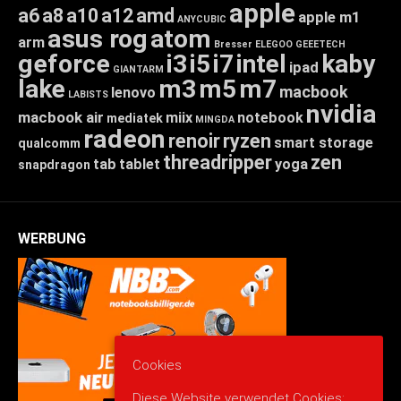
apple
a6
a8
a10
a12
amd
apple m1
ANYCUBIC
asus rog
atom
arm
Bresser
ELEGOO
GEEETECH
geforce
i3
i5
i7
intel
kaby
ipad
GIANTARM
lake
m3
m5
m7
macbook
lenovo
LABISTS
nvidia
macbook air
miix
notebook
mediatek
MINGDA
radeon
renoir
ryzen
smart storage
qualcomm
threadripper
zen
tab
tablet
yoga
snapdragon
WERBUNG
Cookies
Diese Website verwendet Cookies: