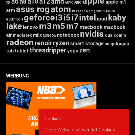
apple
a6
a8
a10
a12
amd
apple m1
3D
ANYCUBIC
asus rog
atom
arm
Bresser
Comgrow
ELEGOO
geforce
i3
i5
i7
intel
kaby
ipad
GEEETECH
lake
m3
m5
m7
macbook
macbook
lenovo
nvidia
air
miix
notebook
mediatek
qualcomm
MINGDA
radeon
renoir
ryzen
smart storage
snapdragon
threadripper
zen
tab
tablet
yoga
WERBUNG
Cookies
Diese Website verwendet Cookies: