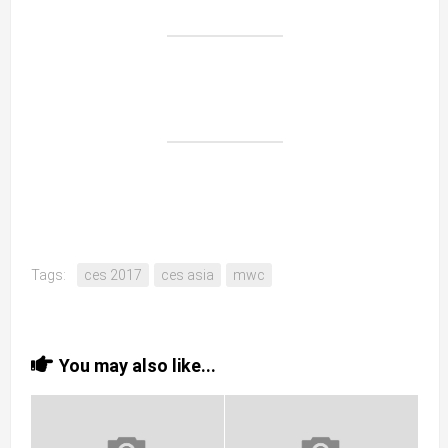
Tags:
ces 2017
ces asia
mwc
You may also like...