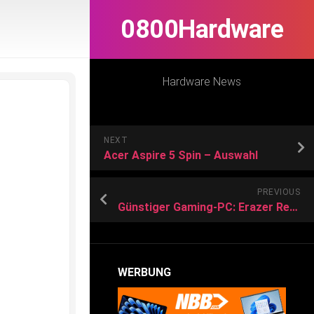
0800Hardware
Hardware News
NEXT
Acer Aspire 5 Spin – Auswahl
PREVIOUS
Günstiger Gaming-PC: Erazer Recon E10 bei Aldi
WERBUNG