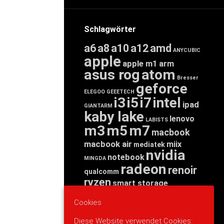
Schlagwörter
a6
a8
a10
a12
amd
ANYCUBIC
apple
apple m1
arm
asus rog
atom
Bresser
geforce
ELEGOO
GEEETECH
i3
i5
i7
intel
ipad
GIANTARM
kaby lake
lenovo
LABISTS
m3
m5
m7
macbook
macbook air
miix
mediatek
nvidia
notebook
MINGDA
radeon
renoir
qualcomm
ryzen
smart storage
tab
tablet
snapdragon
Cookies
threadripper
zen
yoga
Diese Website verwendet Cookies: