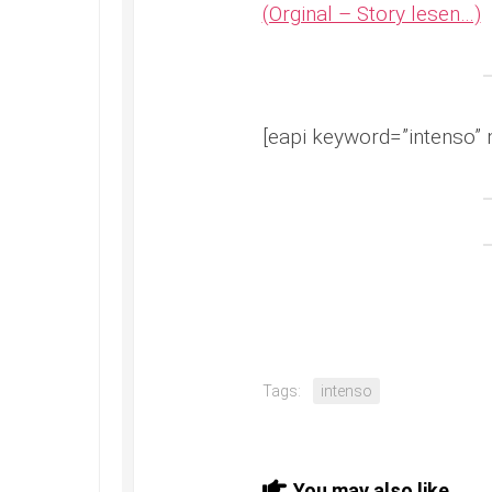
(Orginal – Story lesen…)
[eapi keyword=”intenso” 
Tags:
intenso
You may also like...