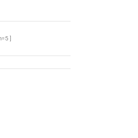
n=5 ]