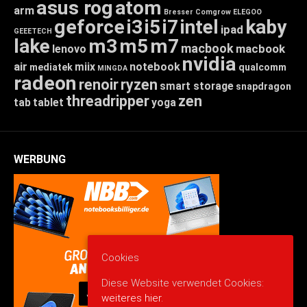
asus rog
atom
arm
Bresser
Comgrow
ELEGOO
geforce
i3
i5
i7
intel
kaby
ipad
GEEETECH
lake
m3
m5
m7
macbook
macbook
lenovo
nvidia
air
miix
notebook
mediatek
qualcomm
MINGDA
radeon
renoir
ryzen
smart storage
snapdragon
threadripper
zen
tab
tablet
yoga
WERBUNG
Cookies
Diese Website verwendet Cookies:
weiteres hier.