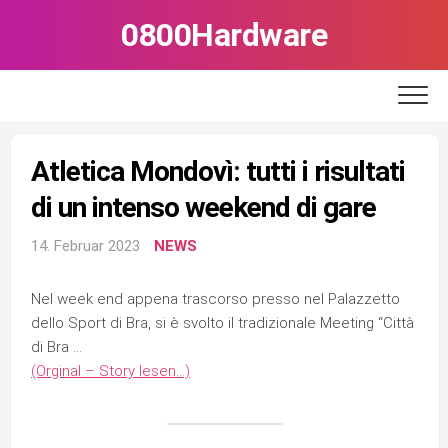
Skip
0800Hardware
to
content
Atletica Mondovì: tutti i risultati
di un intenso weekend di gare
14. Februar 2023
NEWS
Nel week end appena trascorso presso nel Palazzetto
dello Sport di Bra, si è svolto il tradizionale Meeting “Città
di Bra …
(Orginal – Story lesen…)