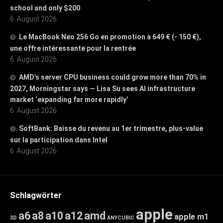
school and only $200
6. August 2026
Le MacBook Neo 256 Go en promotion à 649 € (- 150 €),
une offre intéressante pour la rentrée
6. August 2026
AMD’s server CPU business could grow more than 70% in
2027, Morningstar says — Lisa Su sees AI infrastructure
market ‘expanding far more rapidly’
6. August 2026
SoftBank: Baisse du revenu au 1er trimestre, plus-value
sur la participation dans Intel
6. August 2026
Schlagwörter
apple
a6
a8
a10
a12
amd
apple m1
3D
ANYCUBIC