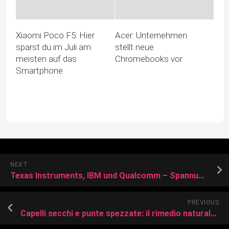
Xiaomi Poco F5: Hier
Acer: Unternehmen
sparst du im Juli am
stellt neue
meisten auf das
Chromebooks vor
Smartphone
NEXT
Texas Instruments, IBM und Qualcomm – Spannung steigt. Die Aktienkurse auch?
PREVIOUS
Capelli secchi e punte spezzate: il rimedio naturale e fai-da-te per un trattamento intenso