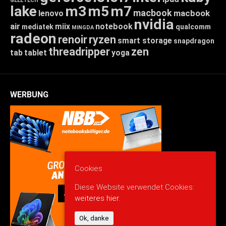
GEEETECH
lake
m3
m5
m7
macbook
macbook
lenovo
nvidia
air
miix
notebook
mediatek
qualcomm
MINGDA
radeon
renoir
ryzen
smart storage
snapdragon
threadripper
zen
tab
tablet
yoga
WERBUNG
Cookies
Diese Website verwendet Cookies:
weiteres hier.
Ok, danke