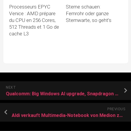
Processeurs EPYC
Sterne schauen:
Venice : AMD prépare
Fernrohr oder ganze
du CPU en 256 Cores,
Sternwarte, so geht’s
512 Threads et 1 Go de
cache L3
NEXT
Qualcomm: Big Windows AI upgrade, Snapdragon X Elite for mid 2024 to take on Apple M3
PREVIOUS
Aldi verkauft Multimedia-Notebook von Medion zum Spitzenpreis