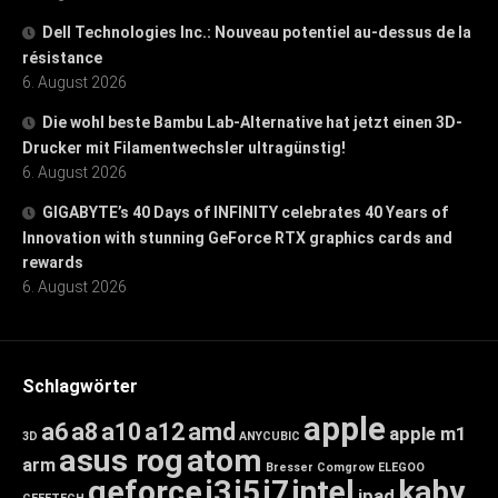
Dell Technologies Inc.: Nouveau potentiel au-dessus de la
résistance
6. August 2026
Die wohl beste Bambu Lab-Alternative hat jetzt einen 3D-
Drucker mit Filamentwechsler ultragünstig!
6. August 2026
GIGABYTE’s 40 Days of INFINITY celebrates 40 Years of
Innovation with stunning GeForce RTX graphics cards and
rewards
6. August 2026
Schlagwörter
apple
a6
a8
a10
a12
amd
apple m1
3D
ANYCUBIC
asus rog
atom
arm
Bresser
Comgrow
ELEGOO
geforce
i3
i5
i7
intel
kaby
ipad