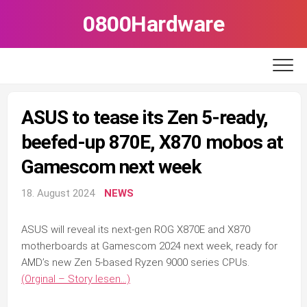
Skip
0800Hardware
to
content
ASUS to tease its Zen 5-ready,
beefed-up 870E, X870 mobos at
Gamescom next week
18. August 2024
NEWS
ASUS will reveal its next-gen ROG X870E and X870
motherboards at Gamescom 2024 next week, ready for
AMD’s new Zen 5-based Ryzen 9000 series CPUs.
(Orginal – Story lesen…)