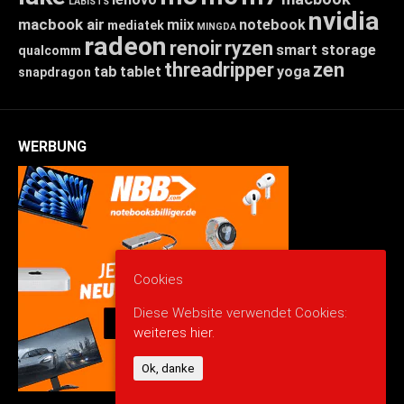
LABISTS
nvidia
macbook air
miix
notebook
mediatek
MINGDA
radeon
renoir
ryzen
smart storage
qualcomm
threadripper
zen
tab
tablet
yoga
snapdragon
WERBUNG
Cookies
Diese Website verwendet Cookies:
weiteres hier.
Ok, danke