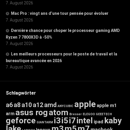
7. August 2026
Mac Pro : vingt ans d’une tour pensée pour évoluer
7. August 2026
Dernière chance pour choper le processeur gaming AMD
Ryzen 7 7800X3D à -50%
7. August 2026
Les meilleurs processeurs pour le poste de travail et la
bureautique avancée en 2026
7. August 2026
Schlagwörter
apple
a6
a8
a10
a12
amd
apple m1
ANYCUBIC
asus rog
atom
arm
Bresser
ELEGOO
GEEETECH
geforce
i3
i5
i7
intel
kaby
ipad
GIANTARM
lake
m3
m5
m7
macbook
lenovo