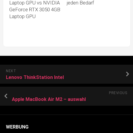
Laptop GPU vs NVIDIA
jeden Bedarf
GeForce RTX 3050 4GB
Laptop GPU
NEXT
Lenovo ThinkStation Intel
PREVIOUS
Apple MacBook Air M2 – auswahl
WERBUNG