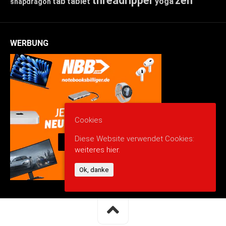
threadripper
zen
tab
tablet
yoga
snapdragon
WERBUNG
Cookies
Diese Website verwendet Cookies:
weiteres hier.
Ok, danke