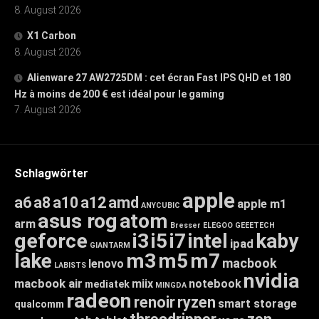
8. August 2026
X1 Carbon
8. August 2026
Alienware 27 AW2725DM : cet écran Fast IPS QHD et 180
Hz à moins de 200 € est idéal pour le gaming
7. August 2026
Schlagwörter
apple
a6
a8
a10
a12
amd
apple m1
ANYCUBIC
asus rog
atom
arm
Bresser
ELEGOO
GEEETECH
geforce
i3
i5
i7
intel
kaby
ipad
GIANTARM
lake
m3
m5
m7
macbook
lenovo
LABISTS
nvidia
macbook air
miix
notebook
mediatek
MINGDA
radeon
renoir
ryzen
smart storage
qualcomm