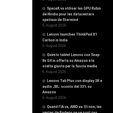
SpaceX va utiliser les GPU Rubin
de Nvidia pour les datacenters
spatiaux de Starmind
6. August 2026
Lenovo launches ThinkPad X1
Carbon in India
6. August 2026
Questo tablet Lenovo con Snap
8s G4 in offerta su Amazon è la
scelta giusta per la fascia media
6. August 2026
Lenovo Tab Plus con display 2K e
audio JBL: sconto del 33% su
Amazon
6. August 2026
Quand l’IA va, AMD va. Et non, les
ventes de Radeon ne se sont pas