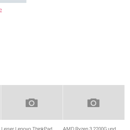
e
Leiser Lenovo ThinkPad
AMD Ryzen 3 2200G und