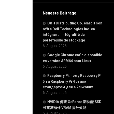
Neueste Beiträge
D&H Distributing Co. élargit son
offre Dell Technologies Inc. en
intégrant l’intégralité du
portefeuille de stockage
6. August 2026
Google Chrome enfin disponible
en version ARM64 pour Linux
6. August 2026
Raspberry Pi: чому Raspberry Pi
5 та Raspberry Pi 4 стали
стандартом для військових
6. August 2026
NVIDIA 傳研 GeForce 新功能 SSD
可充當額外 VRAM 提升效能
6. August 2026