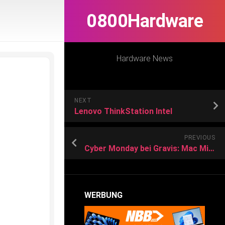
0800Hardware
Hardware News
NEXT
Lenovo ThinkStation Intel
PREVIOUS
Cyber Monday bei Gravis: Mac Mini M2 im Bundle mit Monitor, Tastatur und Maus
WERBUNG