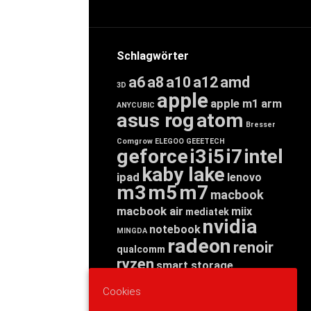
Schlagwörter
a6
a8
a10
a12
amd
3D
apple
apple m1
arm
ANYCUBIC
asus rog
atom
Bresser
Comgrow
ELEGOO
GEEETECH
geforce
i3
i5
i7
intel
kaby lake
ipad
lenovo
m3
m5
m7
macbook
macbook air
miix
mediatek
nvidia
notebook
MINGDA
radeon
renoir
qualcomm
ryzen
smart storage
tab
tablet
snapdragon
Cookies
threadripper
zen
yoga