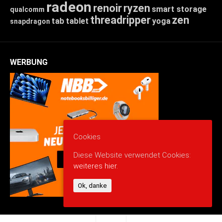
radeon
renoir
ryzen
smart storage
qualcomm
threadripper
zen
tab
tablet
yoga
snapdragon
WERBUNG
Cookies
Diese Website verwendet Cookies:
weiteres hier.
Ok, danke