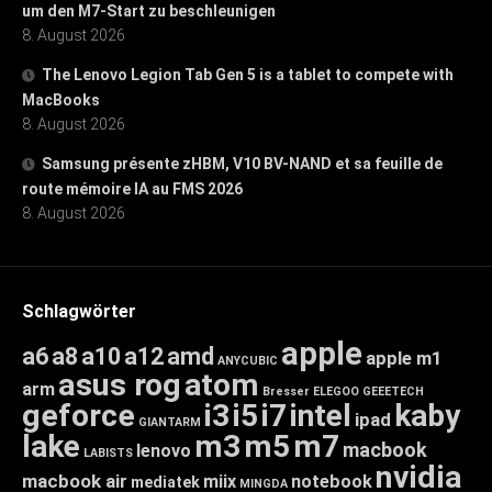
um den M7-Start zu beschleunigen
8. August 2026
The Lenovo Legion Tab Gen 5 is a tablet to compete with
MacBooks
8. August 2026
Samsung présente zHBM, V10 BV-NAND et sa feuille de
route mémoire IA au FMS 2026
8. August 2026
Schlagwörter
apple
a6
a8
a10
a12
amd
apple m1
ANYCUBIC
asus rog
atom
arm
Bresser
ELEGOO
GEEETECH
geforce
i3
i5
i7
intel
kaby
ipad
GIANTARM
lake
m3
m5
m7
macbook
lenovo
LABISTS
nvidia
macbook air
miix
notebook
mediatek
MINGDA