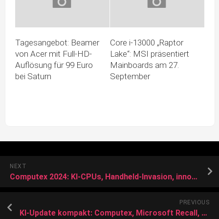
Tagesangebot: Beamer
Core i-13000 „Raptor
von Acer mit Full-HD-
Lake“: MSI präsentiert
Auflösung für 99 Euro
Mainboards am 27.
bei Saturn
September
NEXT
Computex 2024: KI-CPUs, Handheld-Invasion, innovative Gehäuse und vieles mehr
PREVIOUS
KI-Update kompakt: Computex, Microsoft Recall, Gemini-App, Zukunfts-Ich