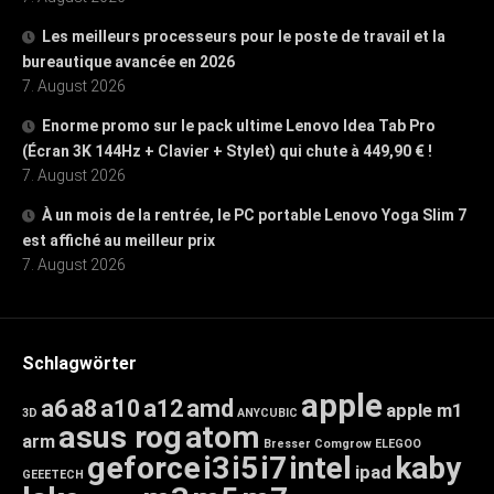
Les meilleurs processeurs pour le poste de travail et la
bureautique avancée en 2026
7. August 2026
Enorme promo sur le pack ultime Lenovo Idea Tab Pro
(Écran 3K 144Hz + Clavier + Stylet) qui chute à 449,90 € !
7. August 2026
À un mois de la rentrée, le PC portable Lenovo Yoga Slim 7
est affiché au meilleur prix
7. August 2026
Schlagwörter
apple
a6
a8
a10
a12
amd
apple m1
3D
ANYCUBIC
asus rog
atom
arm
Bresser
Comgrow
ELEGOO
geforce
i3
i5
i7
intel
kaby
ipad
GEEETECH