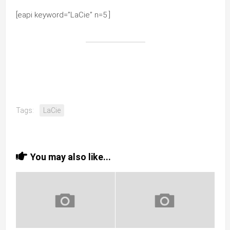
[eapi keyword=”LaCie” n=5 ]
Tags:
LaCie
You may also like...