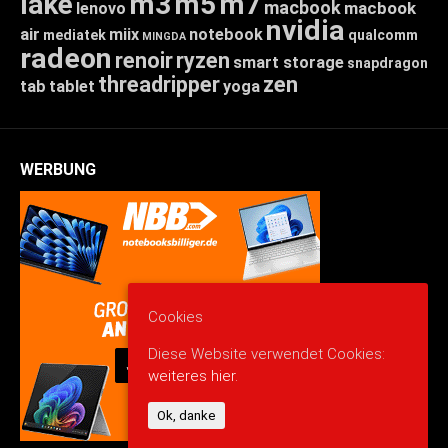
lake
m3
m5
m7
macbook
macbook
lenovo
nvidia
air
miix
notebook
mediatek
qualcomm
MINGDA
radeon
renoir
ryzen
smart storage
snapdragon
threadripper
zen
tab
tablet
yoga
WERBUNG
Cookies
Diese Website verwendet Cookies:
weiteres hier.
Ok, danke