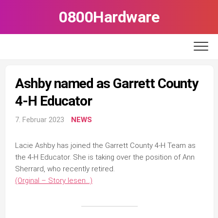
Skip
0800Hardware
to
content
Ashby named as Garrett County
4-H Educator
7. Februar 2023
NEWS
Lacie Ashby has joined the Garrett County 4-H Team as
the 4-H Educator. She is taking over the position of Ann
Sherrard, who recently retired.
(Orginal – Story lesen…)