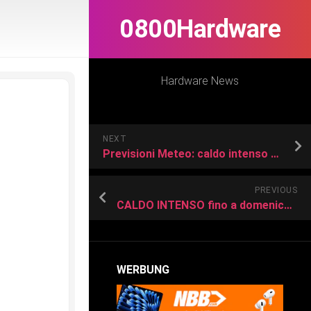
0800Hardware
Hardware News
NEXT
Previsioni Meteo: caldo intenso tra venerdì e weekend con scarsi temporali
PREVIOUS
CALDO INTENSO fino a domenica e TEMPORALI quasi assenti
WERBUNG