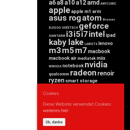
a6
a8
a10
a12
amd
ANYCUBIC
apple
apple m1
arm
asus rog
atom
Bresser
geforce
ELEGOO
GEEETECH
i3
i5
i7
intel
ipad
GIANTARM
kaby lake
lenovo
LABISTS
m3
m5
m7
macbook
macbook air
miix
mediatek
nvidia
notebook
MINGDA
radeon
renoir
qualcomm
ryzen
smart storage
tab
tablet
snapdragon
threadripper
zen
Cookies
yoga
Diese Website verwendet Cookies:
weiteres hier.
WERBUNG
Ok, danke