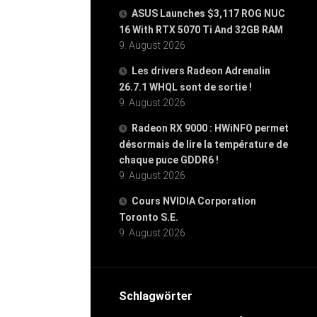
ASUS Launches $3,117 ROG NUC
16 With RTX 5070 Ti And 32GB RAM
9. August 2026
Les drivers Radeon Adrenalin
26.7.1 WHQL sont de sortie !
9. August 2026
Radeon RX 9000 : HWiNFO permet
désormais de lire la température de
chaque puce GDDR6 !
9. August 2026
Cours NVIDIA Corporation
Toronto S.E.
9. August 2026
Schlagwörter