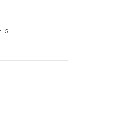
n=5 ]