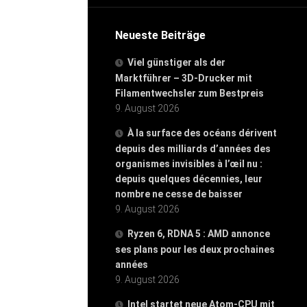
Neueste Beiträge
Viel günstiger als der
Marktführer – 3D-Drucker mit
Filamentwechsler zum Bestpreis
9. August 2026
À la surface des océans dérivent
depuis des milliards d’années des
organismes invisibles à l’œil nu :
depuis quelques décennies, leur
nombre ne cesse de baisser
9. August 2026
Ryzen 6, RDNA 5 : AMD annonce
ses plans pour les deux prochaines
années
9. August 2026
Intel startet neue Atom-CPU mit