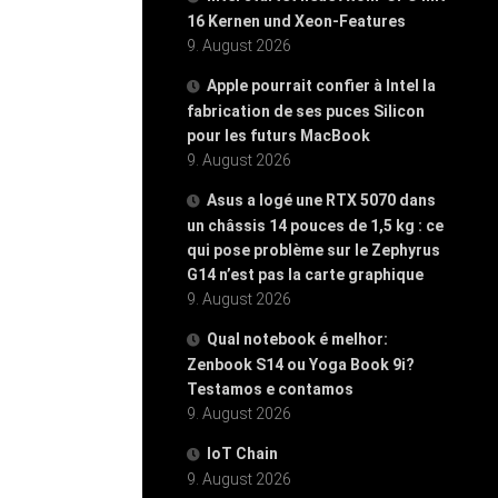
16 Kernen und Xeon-Features
9. August 2026
Apple pourrait confier à Intel la
fabrication de ses puces Silicon
pour les futurs MacBook
9. August 2026
Asus a logé une RTX 5070 dans
un châssis 14 pouces de 1,5 kg : ce
qui pose problème sur le Zephyrus
G14 n’est pas la carte graphique
9. August 2026
Qual notebook é melhor:
Zenbook S14 ou Yoga Book 9i?
Testamos e contamos
9. August 2026
IoT Chain
9. August 2026