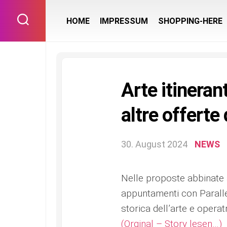
Skip
to
HOME
IMPRESSUM
SHOPPING-HERE
content
Arte itinerant
altre offerte
30. August 2024
NEWS
Nelle proposte abbinate 
appuntamenti con Paralle
storica dell’arte e opera
(Orginal – Story lesen…)