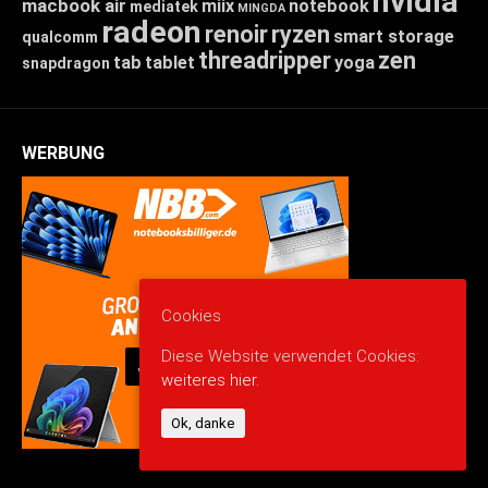
nvidia
macbook air
miix
notebook
mediatek
MINGDA
radeon
renoir
ryzen
smart storage
qualcomm
threadripper
zen
tab
tablet
yoga
snapdragon
WERBUNG
Cookies
Diese Website verwendet Cookies:
weiteres hier.
Ok, danke