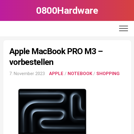
Skip
0800Hardware
to
content
Apple MacBook PRO M3 –
vorbestellen
7. November 2023
APPLE
/
NOTEBOOK
/
SHOPPING