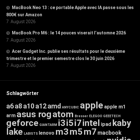
MacBook Neo 13 : ce portable Apple avec IA passe sous les
800€ sur Amazon
7. August 2026
MacBook Pro M6 : le 14 pouces viserait l’automne 2026
7. August 2026
Acer Gadget Inc. publie ses résultats pour le deuxième
trimestre et le premier semestre clos le 30 juin 2026
7. August 2026
Schlagwörter
apple
a6
a8
a10
a12
amd
apple m1
ANYCUBIC
asus rog
atom
arm
Bresser
ELEGOO
GEEETECH
geforce
i3
i5
i7
intel
kaby
ipad
GIANTARM
lake
m3
m5
m7
macbook
lenovo
LABISTS